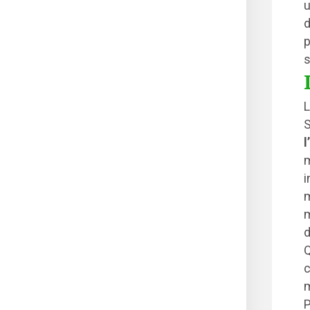
u
d
p
s
L
S
l
m
i
m
m
d
Q
c
m
P