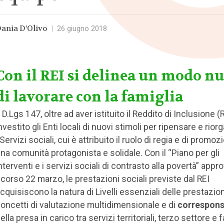
ania D’Olivo
|
26 giugno 2018
Con il REI si delinea un modo n
di lavorare con la famiglia
l D.Lgs 147, oltre ad aver istituito il Reddito di Inclusione (R
nvestito gli Enti locali di nuovi stimoli per ripensare e rio
 Servizi sociali, cui è attribuito il ruolo di regia e di promoz
na comunità protagonista e solidale. Con il “Piano per gli
nterventi e i servizi sociali di contrasto alla povertà” appr
corso 22 marzo, le prestazioni sociali previste dal REI
cquisiscono la natura di Livelli essenziali delle prestazioni
oncetti di valutazione multidimensionale e di
corresponsa
ella presa in carico tra servizi territoriali, terzo settore e f