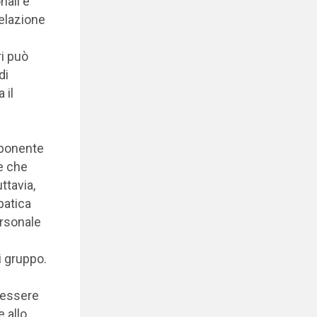
ali e
relazione
ri può
di
 il
mponente
e che
ttavia,
patica
ersonale
i gruppo.
essere
e allo