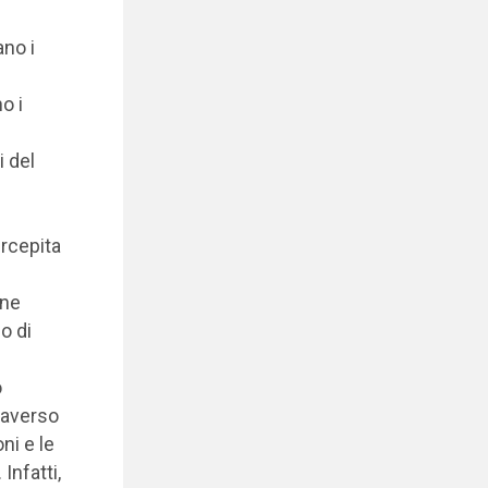
no i
o i
 del
ercepita
one
o di
o
traverso
ni e le
Infatti,