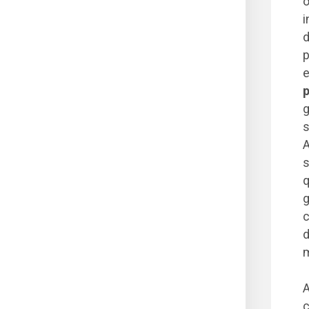
o
i
d
p
e
p
g
s
A
s
q
g
c
d
m
A
c