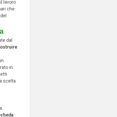
l lavoro
nari che
 del
ca
te dal
ostruire
un
rato in
etti
a scelta
a.
scheda