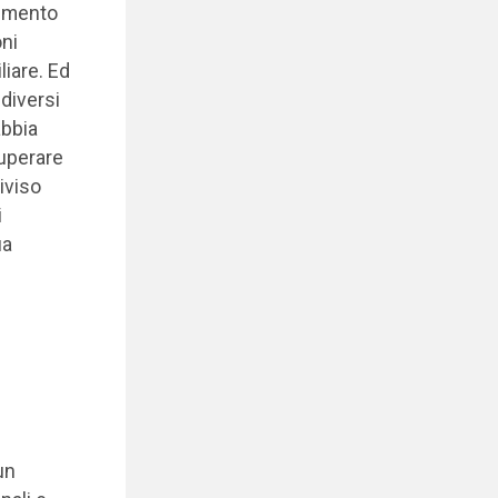
rumento
oni
liare. Ed
 diversi
abbia
superare
iviso
i
ua
un