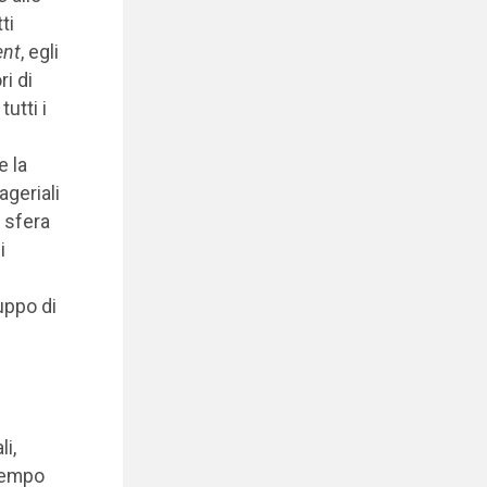
ti
ent
, egli
ri di
utti i
e la
geriali
a sfera
i
uppo di
i,
 tempo