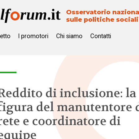
Osservatorio naziona
sulle politiche sociali
getto
I promotori
Chi siamo
Contatti
Reddito di inclusione: la
figura del manutentore 
rete e coordinatore di
equipe