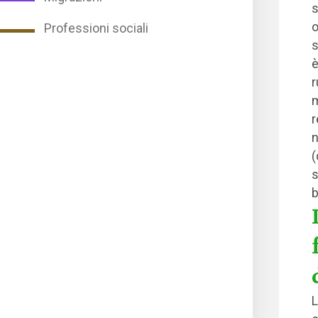
s
o
Professioni sociali
s
è
r
m
r
n
(
s
b
L