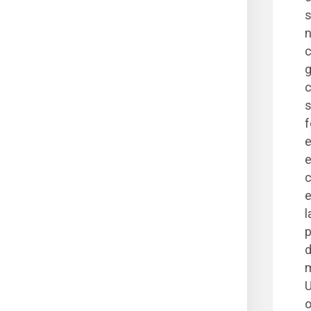
s
n
c
g
c
s
f
e
e
c
e
l
p
d
m
U
o