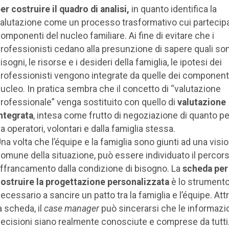
er costruire il quadro di analisi,
in quanto identifica la
alutazione come un processo trasformativo cui partecipa
omponenti del nucleo familiare. Ai fine di evitare che i
rofessionisti cedano alla presunzione di sapere quali son
isogni, le risorse e i desideri della famiglia, le ipotesi dei
rofessionisti vengono integrate da quelle dei componenti
ucleo. In pratica sembra che il concetto di “valutazione
rofessionale” venga sostituito con quello di
valutazione
ntegrata
, intesa come frutto di negoziazione di quanto p
a operatori, volontari e dalla famiglia stessa.
na volta che l’équipe e la famiglia sono giunti ad una visi
omune della situazione, può essere individuato il percors
ffrancamento dalla condizione di bisogno. La
scheda per
ostruire la progettazione personalizzata
è lo strument
ecessario a sancire un patto tra la famiglia e l’équipe. At
a scheda, il
case manager
può sincerarsi che le informazio
ecisioni siano realmente conosciute e comprese da tutti. 