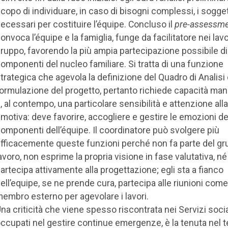
copo di individuare, in caso di bisogni complessi, i sogget
ecessari per costituire l’équipe. Concluso il
pre-assessm
onvoca l’équipe e la famiglia, funge da facilitatore nei lavo
ruppo, favorendo la più ampia partecipazione possibile di t
omponenti del nucleo familiare. Si tratta di una funzione
trategica che agevola la definizione del Quadro di Analisi 
ormulazione del progetto, pertanto richiede capacità mana
, al contempo, una particolare sensibilità e attenzione all
motiva: deve favorire, accogliere e gestire le emozioni de
omponenti dell’équipe. Il coordinatore può svolgere più
fficacemente queste funzioni perché non fa parte del gr
avoro, non esprime la propria visione in fase valutativa, né
artecipa attivamente alla progettazione; egli sta a fianco
ell’equipe, se ne prende cura, partecipa alle riunioni come
embro esterno per agevolare i lavori.
na criticità che viene spesso riscontrata nei Servizi social
ccupati nel gestire continue emergenze, è la tenuta nel