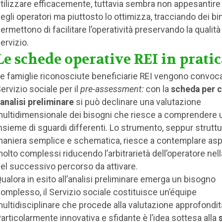
tilizzare efficacemente, tuttavia sembra non appesantire i
egli operatori ma piuttosto lo ottimizza, tracciando dei bi
ermettono di facilitare l’operatività preservando la qualità
ervizio.
Le schede operative REI in prati
e famiglie riconosciute beneficiarie REI vengono convoca
ervizio sociale per il
pre-assessment:
con la
scheda per c
’analisi preliminare
si può declinare una valutazione
ultidimensionale dei bisogni che riesce a comprendere 
nsieme di sguardi differenti. Lo strumento, seppur struttu
aniera semplice e schematica, riesce a contemplare asp
olto complessi riducendo l’arbitrarietà dell’operatore nell
el successivo percorso da attivare.
ualora in esito all’analisi preliminare emerga un bisogno
omplesso, il Servizio sociale costituisce un’équipe
ultidisciplinare che procede alla valutazione approfondit
articolarmente innovativa e sfidante è l’idea sottesa alla