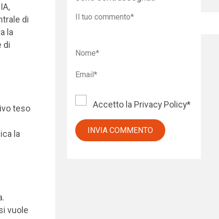
IA,
trale di
a la
 di
Accetto la
Privacy Policy
*
ivo teso
ica la
a.
si vuole