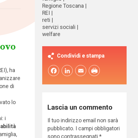
Regione Toscana
REI
reti
servizi sociali
welfare
uovo
Condividi e stampa
EI), ha
Facebook
LinkedIn
Email
rganizzare
ione di
ovato lo
Lascia un commento
: i
Il tuo indirizzo email non sarà
bilità
pubblicato.
I campi obbligatori
amiglia,
sono contrassegnati
*