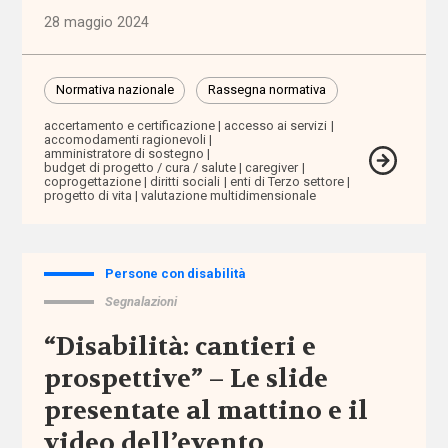
aspettativa
28 maggio 2024
di vita
Normativa nazionale
Rassegna normativa
Assegno
di cura
accertamento e certificazione
accesso ai servizi
accomodamenti ragionevoli
amministratore di sostegno
Assegno
budget di progetto / cura / salute
caregiver
coprogettazione
diritti sociali
enti di Terzo settore
di
progetto di vita
valutazione multidimensionale
Inclusione
Assegno
Persone con disabilità
Unico
Segnalazioni
Universale
“Disabilità: cantieri e
assistenti
prospettive” – Le slide
familiari
presentate al mattino e il
assistenti
video dell’evento