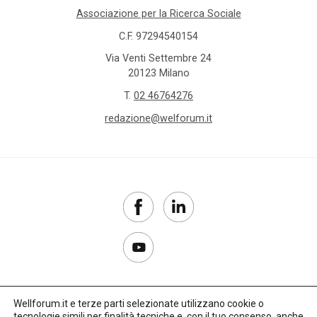
Associazione per la Ricerca Sociale
Cisl
C.F. 97294540154
Via Venti Settembre 24
cittadinanza
20123 Milano
T.
02 46764276
classi
redazione@welforum.it
sociali
clownterapia
Cnel
Cnesc
Cnoas
Wellforum.it e terze parti selezionate utilizzano cookie o
co-
tecnologie simili per finalità tecniche e, con il tuo consenso, anche