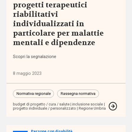
progetti terapeutici
riabilitativi
assistenza
territoriale
individualizzati in
particolare per malattie
associazioni
mentali e dipendenze
associazioni
di
Scopri la segnalazione
promozione
sociale
8 maggio 2023
attività
extra-
Normativa regionale
Rassegna normativa
scolastiche
budget di progetto / cura / salute
inclusione sociale
progetto individuale / personalizzato
Regione Umbria
ausili
autismo
Persone con disabilità