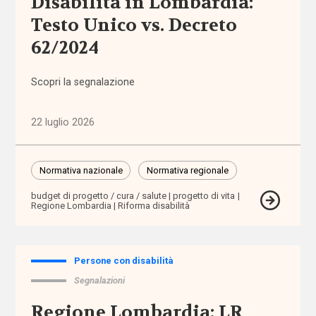
Disabilità in Lombardia:
Testo Unico vs. Decreto
Altre
politiche
62/2024
(1.316)
Scopri la segnalazione
Anziani
(744)
22 luglio 2026
Famiglie,
infanzia e
adolescenza
Normativa nazionale
Normativa regionale
(2.206)
budget di progetto / cura / salute
progetto di vita
Regione Lombardia
Riforma disabilità
Migrazioni
(1.071)
Persone con disabilità
Persone
Segnalazioni
con
disabilità
Regione Lombardia: LR
(2.195)