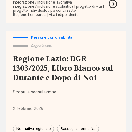
integrazione / inclusione lavorativa
Tutto
integrazione / inclusione scolastica
progetto di vita
progetto individuale / personalizzato
Sezioni
Regione Lombardia
vita indipendente
Comunicazioni
Persone con disabilità
Dati e
Segnalazioni
ricerche
Regione Lazio: DGR
Esperienze
1303/2025, Libro Bianco sul
Durante e Dopo di Noi
Eventi
Scopri la segnalazione
I seminari
di
Welforum
2 febbraio 2026
Normativa
Normativa regionale
Rassegna normativa
europea