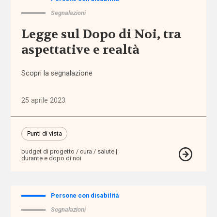
Segnalazioni
auto-
mutuo
Legge sul Dopo di Noi, tra
aiuto
aspettative e realtà
autodeterminazione
Scopri la segnalazione
autonomia
25 aprile 2023
autonomia
differenziata
Punti di vista
Autorità
budget di progetto / cura / salute
Garante
durante e dopo di noi
dei
Diritti
Persone con disabilità
Autorità
Segnalazioni
Garante