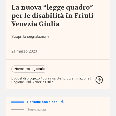
Disabilità
La nuova “legge quadro”
per le disabilità in Friuli
Autorità
Venezia Giulia
Garante per
l'Infanzia e
l'Adolescenza
Scopri la segnalazione
autorizzazione
21 marzo 2023
badanti
Normativa regionale
Banca
budget di progetto / cura / salute
programmazione
d'Italia
Regione Friuli Venezia Giulia
bandi
Persone con disabilità
barriere
Segnalazioni
architettoniche