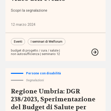
sociali
Scopri la segnalazione
assistenza
domiciliare
12 marzo 2024
assistenza
personale
Eventi
I seminari di Welforum
assistenza
budget di progetto / cura / salute
non autosufficienza
seminario 12
residenziale
assistenza
sanitaria
Persone con disabilità
Segnalazioni
assistenza
Regione Umbria: DGR
scolastica
238/2023, Sperimentazione
assistenza
del Budget di Salute per
sociosanitaria