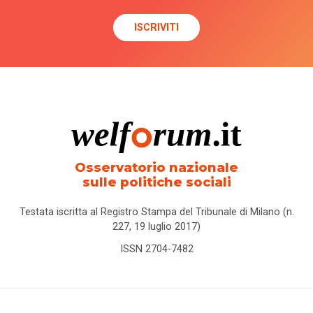
diurni
centri
per
l'impiego
centro
certificato
europeo
Osservatorio nazionale
di
sulle politiche sociali
filiazione
Testata iscritta al Registro Stampa del Tribunale di Milano (n.
Cesvot
227, 19 luglio 2017)
ISSN 2704-7482
Cgil
child
penality