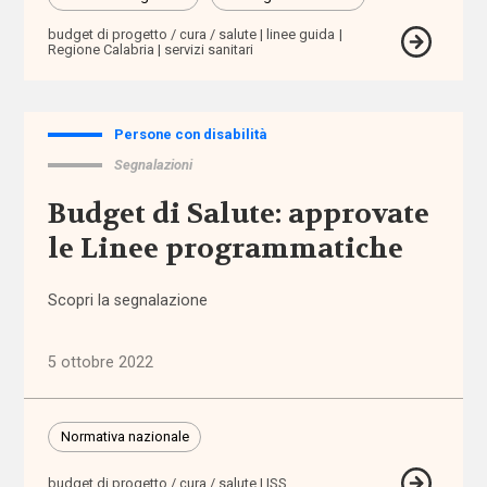
camp
budget di progetto / cura / salute
linee guida
Regione Calabria
servizi sanitari
carcere
care
Persone con disabilità
leavers
Segnalazioni
Budget di Salute: approvate
caregiver
le Linee programmatiche
Caritas
Scopri la segnalazione
Carta
della
5 ottobre 2022
famiglia
cartella
Normativa nazionale
sociale
budget di progetto / cura / salute
ISS