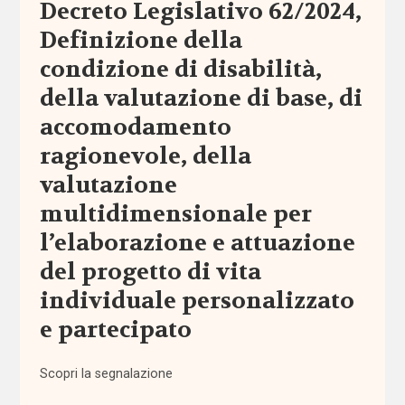
Decreto Legislativo 62/2024,
di sostegno
Definizione della
amministrazione
condizione di disabilità,
condivisa
della valutazione di base, di
accomodamento
Anac
ragionevole, della
anagrafe
valutazione
multidimensionale per
Anci
l’elaborazione e attuazione
Anpal
del progetto di vita
individuale personalizzato
appalti
e partecipato
aree
Scopri la segnalazione
interne