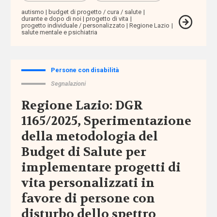
autismo
budget di progetto / cura / salute
durante e dopo di noi
progetto di vita
Normativa
progetto individuale / personalizzato
Regione Lazio
nazionale
salute mentale e psichiatria
Normativa
regionale
Persone con disabilità
Segnalazioni
Punti
di
Regione Lazio: DGR
vista
1165/2025, Sperimentazione
della metodologia del
Rassegna
normativa
Budget di Salute per
implementare progetti di
Spazio ai
vita personalizzati in
promotori
favore di persone con
disturbo dello spettro
Tutti