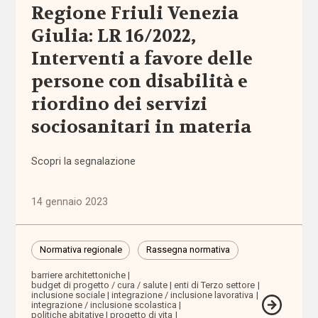
Regione Friuli Venezia
barriere
Giulia: LR 16/2022,
fisiche e
Interventi a favore delle
sensoriali
persone con disabilità e
benessere
riordino dei servizi
sociosanitari in materia
beni
confiscati
Scopri la segnalazione
bilancio
sociale
14 gennaio 2023
Bonus
bebè
Normativa regionale
Rassegna normativa
barriere architettoniche
Bonus
budget di progetto / cura / salute
enti di Terzo settore
inclusione sociale
integrazione / inclusione lavorativa
nido
integrazione / inclusione scolastica
politiche abitative
progetto di vita