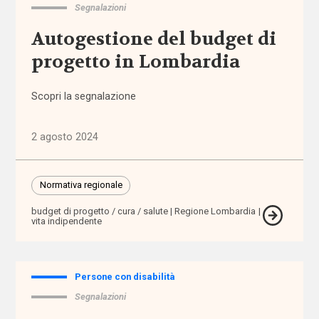
Segnalazioni
Alleanza
Autogestione del budget di
per
progetto in Lombardia
l'infanzia
Scopri la segnalazione
allontanamento
alunni
2 agosto 2024
stranieri
Normativa regionale
Alzheimer
budget di progetto / cura / salute
Regione Lombardia
vita indipendente
ambiente
ambito
territoriale
Persone con disabilità
Segnalazioni
amministratore