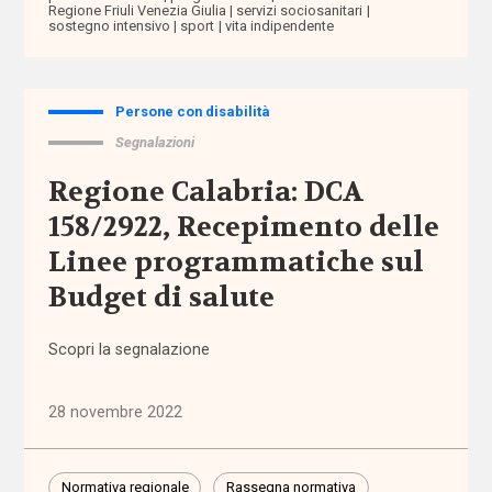
Regione Friuli Venezia Giulia
servizi sociosanitari
Brexit
sostegno intensivo
sport
vita indipendente
budget
di
Persone con disabilità
progetto
Segnalazioni
/ cura /
salute
Regione Calabria: DCA
158/2922, Recepimento delle
bullismo
Linee programmatiche sul
Budget di salute
buone
prassi
Scopri la segnalazione
CAF
28 novembre 2022
cambiamento
climatico
Normativa regionale
Rassegna normativa