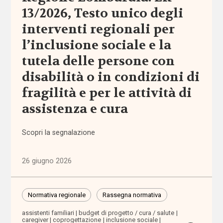
13/2026, Testo unico degli
interventi regionali per
Politiche
e governo
l’inclusione sociale e la
del welfare
(1.768)
tutela delle persone con
disabilità o in condizioni di
Povertà e
fragilità e per le attività di
disuguaglianze
(1.683)
assistenza e cura
Professioni
Scopri la segnalazione
sociali
(344)
26 giugno 2026
Terzo
settore
Normativa regionale
Rassegna normativa
(752)
assistenti familiari
budget di progetto / cura / salute
caregiver
coprogettazione
inclusione sociale