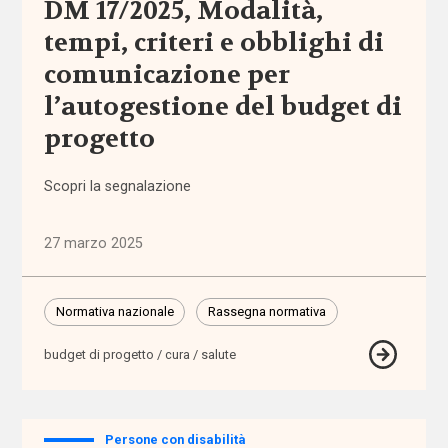
DM 17/2025, Modalità,
tempi, criteri e obblighi di
accomodamenti
ragionevoli
comunicazione per
l’autogestione del budget di
accreditamento
progetto
Acli
Scopri la segnalazione
Acri
27 marzo 2025
ADI
Normativa nazionale
Rassegna normativa
adolescenti
budget di progetto / cura / salute
adozione
adozione
Persone con disabilità
internazionale