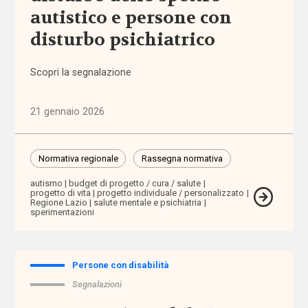
autistico e persone con
i tag
disturbo psichiatrico
abbandono
scolastico
Scopri la segnalazione
aborto
21 gennaio 2026
accertamento
e
Normativa regionale
Rassegna normativa
certificazione
autismo
budget di progetto / cura / salute
progetto di vita
progetto individuale / personalizzato
accessibilità
Regione Lazio
salute mentale e psichiatria
sperimentazioni
accesso
ai
servizi
Persone con disabilità
Segnalazioni
accoglienza