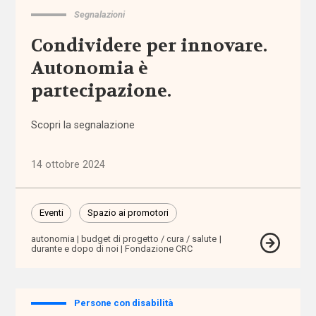
Segnalazioni
affido
Condividere per innovare.
Autonomia è
affordability
partecipazione.
ageing
in
Scopri la segnalazione
place
14 ottobre 2024
AgID
agricoltura
Eventi
Spazio ai promotori
sociale
autonomia
budget di progetto / cura / salute
durante e dopo di noi
Fondazione CRC
Alleanza
contro
la
Persone con disabilità
povertà