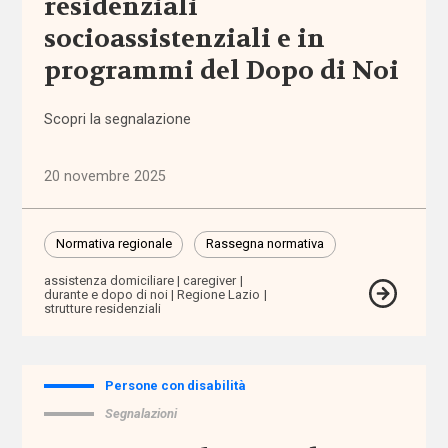
residenziali
mutuo
socioassistenziali e in
aiuto
programmi del Dopo di Noi
autodeterminazione
Scopri la segnalazione
autonomia
20 novembre 2025
autonomia
differenziata
Normativa regionale
Rassegna normativa
Autorità
assistenza domiciliare
caregiver
Garante
durante e dopo di noi
Regione Lazio
strutture residenziali
dei
Diritti
Autorità
Persone con disabilità
Garante
Segnalazioni
Disabilità