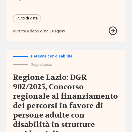
assistenza
territoriale
Punti di vista
associazioni
durante e dopo di noi
Regioni
associazioni
di
promozione
Persone con disabilità
sociale
Segnalazioni
attività
Regione Lazio: DGR
extra-
902/2025, Concorso
scolastiche
regionale al finanziamento
ausili
dei percorsi in favore di
persone adulte con
autismo
disabilità in strutture
auto-