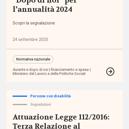
“Dopo di noi” per
fisiche e
l’annualità 2024
sensoriali
Scopri la segnalazione
benessere
24 settembre 2025
beni
confiscati
Normativa nazionale
bilancio
sociale
durante e dopo di noi
finanziamento e spesa
Ministero del Lavoro e delle Politiche Sociali
Bonus
bebè
Persone con disabilità
Segnalazioni
Bonus
nido
Attuazione Legge 112/2016:
Terza Relazione al
Brexit