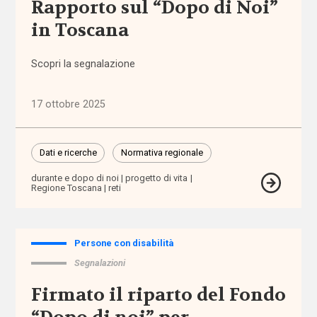
Rapporto sul “Dopo di Noi”
Autorità
in Toscana
Garante per
l'Infanzia e
Scopri la segnalazione
l'Adolescenza
autorizzazione
17 ottobre 2025
badanti
Dati e ricerche
Normativa regionale
Banca
durante e dopo di noi
progetto di vita
Regione Toscana
reti
d'Italia
bandi
Persone con disabilità
Segnalazioni
barriere
architettoniche
Firmato il riparto del Fondo
barriere