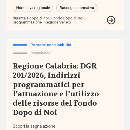
Normativa
Normativa regionale
Rassegna normativa
nazionale
durante e dopo di noi
Fondo Dopo di Noi
programmazione
Regione Veneto
Normativa
regionale
Punti
Persone con disabilità
di
Segnalazioni
vista
Regione Calabria: DGR
Rassegna
201/2026, Indirizzi
normativa
programmatici per
l’attuazione e l’utilizzo
Spazio ai
promotori
delle risorse del Fondo
Dopo di Noi
Tutti
i tag
Scopri la segnalazione