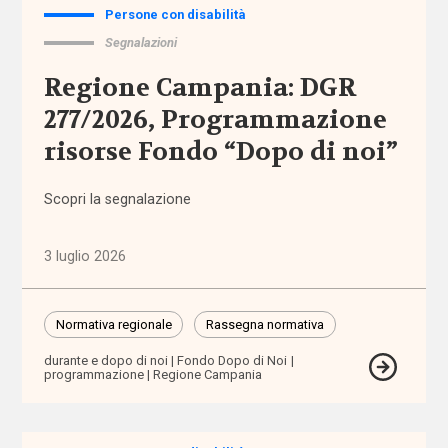
Persone con disabilità
Politiche
e governo
Segnalazioni
del welfare
(1.768)
Regione Campania: DGR
277/2026, Programmazione
Povertà e
risorse Fondo “Dopo di noi”
disuguaglianze
(1.685)
Scopri la segnalazione
Professioni
sociali
3 luglio 2026
(344)
Terzo
Normativa regionale
Rassegna normativa
settore
durante e dopo di noi
Fondo Dopo di Noi
(752)
programmazione
Regione Campania
Tutto