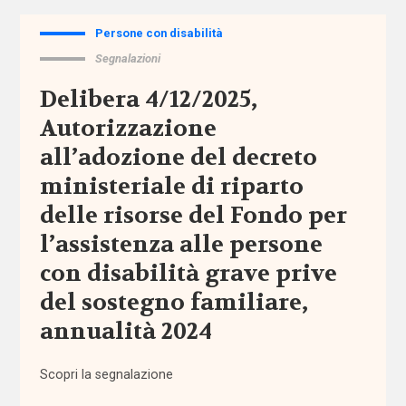
di vita
Persone con disabilità
Assegno
Segnalazioni
di cura
Delibera 4/12/2025,
Assegno
Autorizzazione
di
all’adozione del decreto
Inclusione
ministeriale di riparto
Assegno
delle risorse del Fondo per
Unico
l’assistenza alle persone
Universale
con disabilità grave prive
assistenti
del sostegno familiare,
familiari
annualità 2024
assistenti
Scopri la segnalazione
sociali