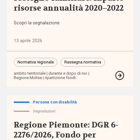
accomodamenti
risorse annualità 2020–2022
ragionevoli
Scopri la segnalazione
accreditamento
13 aprile 2026
Acli
Acri
Normativa regionale
Rassegna normativa
ADI
ambito territoriale
durante e dopo di noi
Regione Molise
ripartizione fondi
adolescenti
Persone con disabilità
adozione
Segnalazioni
adozione
Regione Piemonte: DGR 6-
internazionale
2276/2026, Fondo per