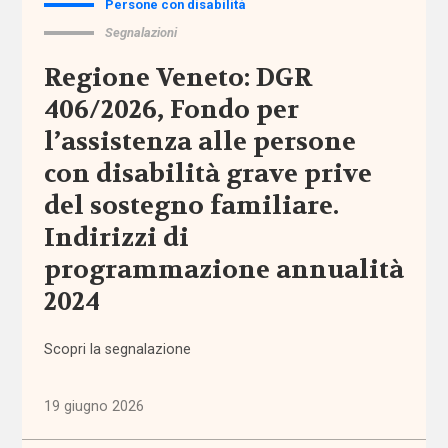
Persone con disabilità
Sezioni
Segnalazioni
Comunicazioni
Regione Veneto: DGR
406/2026, Fondo per
Dati e
ricerche
l’assistenza alle persone
con disabilità grave prive
Esperienze
del sostegno familiare.
Indirizzi di
Eventi
programmazione annualità
I seminari
2024
di
Welforum
Scopri la segnalazione
Normativa
europea
19 giugno 2026