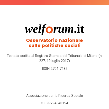
centri
per
l'impiego
centro
Osservatorio nazionale
certificato
sulle politiche sociali
europeo
di
Testata iscritta al Registro Stampa del Tribunale di Milano (n.
filiazione
227, 19 luglio 2017)
Cesvot
ISSN 2704-7482
Cgil
child
Associazione per la Ricerca Sociale
penality
C.F. 97294540154