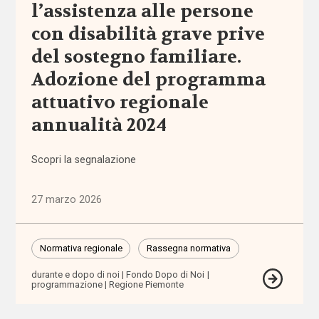
l’assistenza alle persone
affido
con disabilità grave prive
affordability
del sostegno familiare.
Adozione del programma
ageing
attuativo regionale
in
place
annualità 2024
AgID
Scopri la segnalazione
agricoltura
27 marzo 2026
sociale
Alleanza
Normativa regionale
Rassegna normativa
contro
la
durante e dopo di noi
Fondo Dopo di Noi
programmazione
Regione Piemonte
povertà