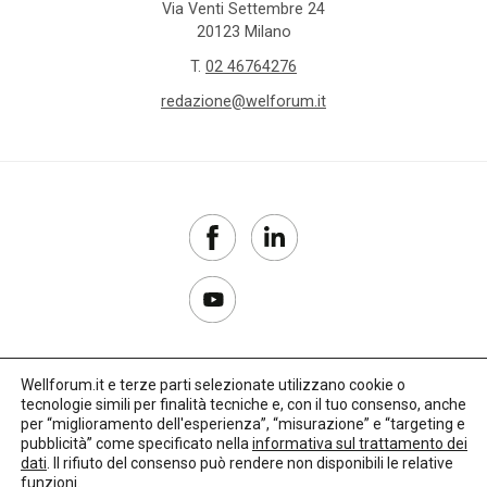
Via Venti Settembre 24
Cisl
20123 Milano
T.
02 46764276
cittadinanza
redazione@welforum.it
classi
sociali
clownterapia
Cnel
Cnesc
Cnoas
Wellforum.it e terze parti selezionate utilizzano cookie o
tecnologie simili per finalità tecniche e, con il tuo consenso, anche
Copyright 2017–2026
per “miglioramento dell'esperienza”, “misurazione” e “targeting e
co-
pubblicità” come specificato nella
informativa sul trattamento dei
housing
Privacy Policy
dati
. Il rifiuto del consenso può rendere non disponibili le relative
funzioni.