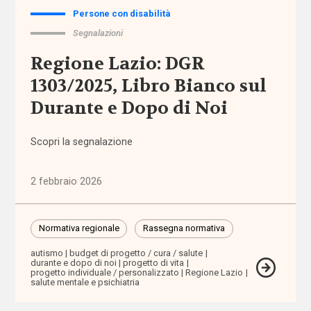
Persone con disabilità
amministrazione
Segnalazioni
condivisa
Regione Lazio: DGR
Anac
1303/2025, Libro Bianco sul
Durante e Dopo di Noi
anagrafe
Scopri la segnalazione
Anci
Anpal
2 febbraio 2026
appalti
Normativa regionale
Rassegna normativa
aree
autismo
budget di progetto / cura / salute
durante e dopo di noi
progetto di vita
interne
progetto individuale / personalizzato
Regione Lazio
salute mentale e psichiatria
aspettativa