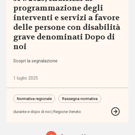
programmazione degli
carcere
interventi e servizi a favore
care
delle persone con disabilità
leavers
grave denominati Dopo di
noi
caregiver
Scopri la segnalazione
Caritas
1 luglio 2025
Carta
della
famiglia
Normativa regionale
Rassegna normativa
cartella
durante e dopo di noi
Regione Veneto
sociale
casa