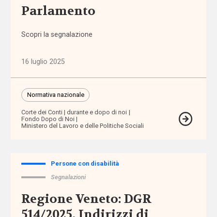
Parlamento
budget
di
Scopri la segnalazione
progetto
/ cura /
salute
16 luglio 2025
bullismo
Normativa nazionale
buone
Corte dei Conti
durante e dopo di noi
Fondo Dopo di Noi
prassi
Ministero del Lavoro e delle Politiche Sociali
CAF
Persone con disabilità
cambiamento
Segnalazioni
climatico
Regione Veneto: DGR
camp
514/2025, Indirizzi di