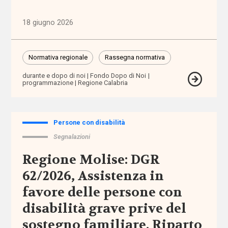
abbandono
18 giugno 2026
scolastico
aborto
Normativa regionale
Rassegna normativa
durante e dopo di noi
Fondo Dopo di Noi
accertamento
programmazione
Regione Calabria
e
certificazione
Persone con disabilità
accessibilità
Segnalazioni
Regione Molise: DGR
accesso
ai
62/2026, Assistenza in
servizi
favore delle persone con
disabilità grave prive del
accoglienza
sostegno familiare. Riparto