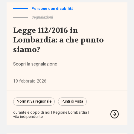
Alleanza
per
Persone con disabilità
l'infanzia
Segnalazioni
Legge 112/2016 in
allontanamento
Lombardia: a che punto
alunni
siamo?
stranieri
Scopri la segnalazione
Alzheimer
19 febbraio 2026
ambiente
ambito
Normativa regionale
Punti di vista
territoriale
durante e dopo di noi
Regione Lombardia
vita indipendente
amministratore
di sostegno