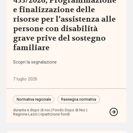
453/2026, Programmazione
politiche
e finalizzazione delle
(1.316)
risorse per l’assistenza alle
Anziani
persone con disabilità
(744)
grave prive del sostegno
familiare
Famiglie,
infanzia e
adolescenza
Scopri la segnalazione
(2.207)
7 luglio 2026
Migrazioni
(1.072)
Normativa regionale
Rassegna normativa
Persone
con
durante e dopo di noi
Fondo Dopo di Noi
Regione Lazio
ripartizione fondi
disabilità
(2.195)