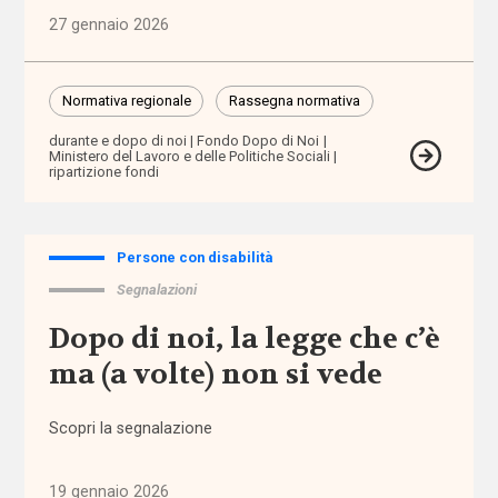
assistenza
27 gennaio 2026
domiciliare
assistenza
Normativa regionale
Rassegna normativa
personale
durante e dopo di noi
Fondo Dopo di Noi
Ministero del Lavoro e delle Politiche Sociali
ripartizione fondi
assistenza
residenziale
Persone con disabilità
assistenza
sanitaria
Segnalazioni
Dopo di noi, la legge che c’è
assistenza
ma (a volte) non si vede
scolastica
assistenza
Scopri la segnalazione
sociosanitaria
19 gennaio 2026