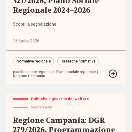
321/2026, Piano Sociale
e governo
Regionale 2024–2026
del welfare
(1.768)
Scopri la segnalazione
Povertà e
disuguaglianze
15 luglio 2026
(1.684)
Professioni
Normativa regionale
Rassegna normativa
sociali
pianificazione regionale
Piano sociale regionale
(344)
Regione Campania
Terzo
settore
Politiche e governo del welfare
(752)
Segnalazioni
Regione Campania: DGR
Tutto
279/2026, Programmazione
Sezioni