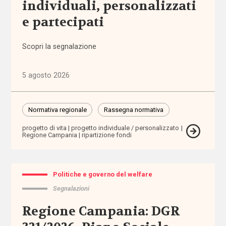
individuali, personalizzati
(1.316)
e partecipati
Anziani
(744)
Scopri la segnalazione
Famiglie,
5 agosto 2026
infanzia e
adolescenza
(2.207)
Normativa regionale
Rassegna normativa
progetto di vita
progetto individuale / personalizzato
Migrazioni
Regione Campania
ripartizione fondi
(1.071)
Persone
Politiche e governo del welfare
con
disabilità
Segnalazioni
(2.195)
Regione Campania: DGR
Politiche