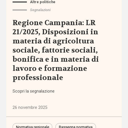
Altre politiche
budget
Segnalazioni
di
progetto
Regione Campania: LR
/ cura /
salute
21/2025, Disposizioni in
materia di agricoltura
bullismo
sociale, fattorie sociali,
bonifica e in materia di
buone
prassi
lavoro e formazione
professionale
CAF
Scopri la segnalazione
cambiamento
climatico
26 novembre 2025
camp
Normativa regionale
Rassegna normativa