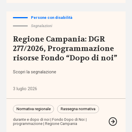
abbandono
scolastico
Persone con disabilità
Segnalazioni
aborto
Regione Campania: DGR
accertamento
277/2026, Programmazione
e
certificazione
risorse Fondo “Dopo di noi”
accessibilità
Scopri la segnalazione
accesso
3 luglio 2026
ai
servizi
Normativa regionale
Rassegna normativa
accoglienza
durante e dopo di noi
Fondo Dopo di Noi
programmazione
Regione Campania
accomodamenti