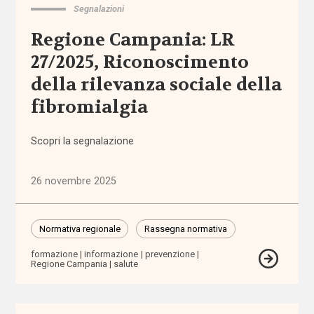
Segnalazioni
sensoriali
Regione Campania: LR
benessere
27/2025, Riconoscimento
della rilevanza sociale della
beni
confiscati
fibromialgia
bilancio
Scopri la segnalazione
sociale
26 novembre 2025
Bonus
bebè
Normativa regionale
Rassegna normativa
Bonus
formazione
informazione
prevenzione
nido
Regione Campania
salute
Brexit