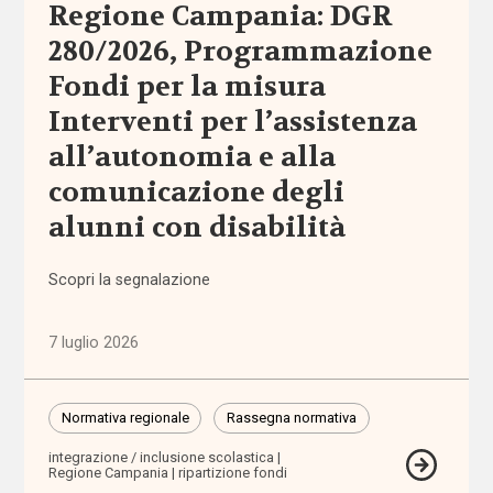
nazionale
Regione Campania: DGR
280/2026, Programmazione
Normativa
Fondi per la misura
regionale
Interventi per l’assistenza
Punti
all’autonomia e alla
di
comunicazione degli
vista
alunni con disabilità
Rassegna
normativa
Scopri la segnalazione
Spazio ai
7 luglio 2026
promotori
Normativa regionale
Rassegna normativa
Tutti
i tag
integrazione / inclusione scolastica
Regione Campania
ripartizione fondi