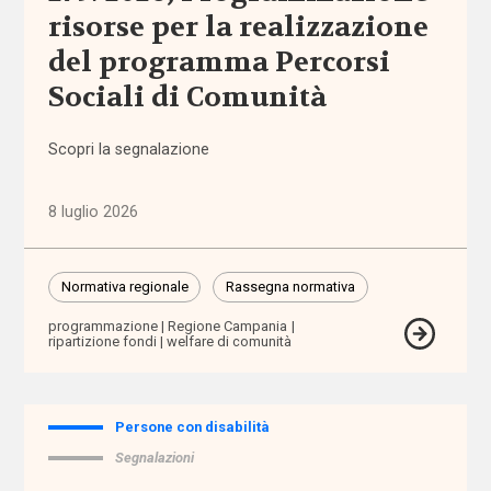
risorse per la realizzazione
Comunicazioni
del programma Percorsi
Sociali di Comunità
Dati e
ricerche
Scopri la segnalazione
Esperienze
8 luglio 2026
Eventi
Normativa regionale
Rassegna normativa
I seminari
di
programmazione
Regione Campania
Welforum
ripartizione fondi
welfare di comunità
Normativa
europea
Persone con disabilità
Segnalazioni
Normativa