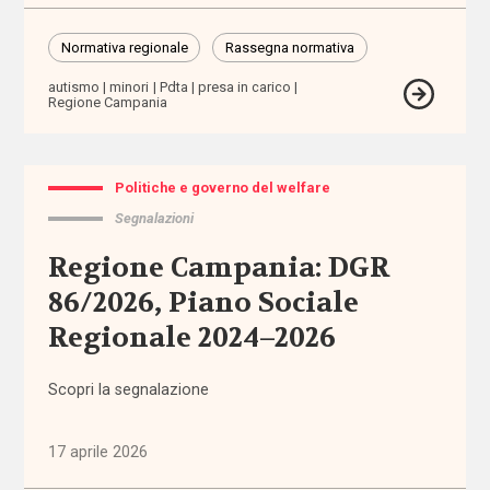
per
l'infanzia
Normativa regionale
Rassegna normativa
allontanamento
autismo
minori
Pdta
presa in carico
Regione Campania
alunni
stranieri
Politiche e governo del welfare
Segnalazioni
Alzheimer
Regione Campania: DGR
ambiente
86/2026, Piano Sociale
Regionale 2024–2026
ambito
territoriale
Scopri la segnalazione
amministratore
di sostegno
17 aprile 2026