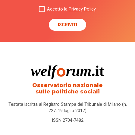
case
Accetto la
Privacy Policy
della
comunità
case
famiglia
case
management
Censis
Osservatorio nazionale
sulle politiche sociali
centri di
aggregazione
Testata iscritta al Registro Stampa del Tribunale di Milano (n.
227, 19 luglio 2017)
centri
diurni
ISSN 2704-7482
centri