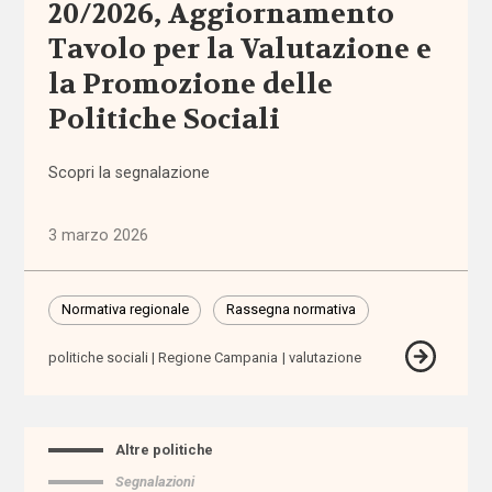
20/2026, Aggiornamento
aiuto
Tavolo per la Valutazione e
la Promozione delle
autodeterminazione
Politiche Sociali
autonomia
Scopri la segnalazione
autonomia
differenziata
3 marzo 2026
Autorità
Garante
Normativa regionale
Rassegna normativa
dei
Diritti
politiche sociali
Regione Campania
valutazione
Autorità
Garante
Disabilità
Altre politiche
Segnalazioni