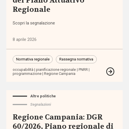
del Piano Attuativo
domiciliare
Regionale
assistenza
Scopri la segnalazione
personale
8 aprile 2026
assistenza
residenziale
Normativa regionale
Rassegna normativa
assistenza
sanitaria
occupabilità
pianificazione regionale
PNRR
programmazione
Regione Campania
assistenza
scolastica
Altre politiche
assistenza
Segnalazioni
sociosanitaria
Regione Campania: DGR
60/2026, Piano regionale di
assistenza