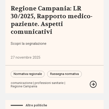
Autorità
Regione Campania: LR
Garante per
l'Infanzia e
30/2025, Rapporto medico-
l'Adolescenza
paziente. Aspetti
comunicativi
autorizzazione
badanti
Scopri la segnalazione
Banca
27 novembre 2025
d'Italia
bandi
Normativa regionale
Rassegna normativa
comunicazione
professioni sanitarie
barriere
Regione Campania
architettoniche
barriere
Altre politiche
fisiche e