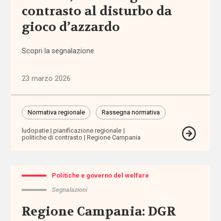
territoriale
contrasto al disturbo da
gioco d’azzardo
associazioni
Scopri la segnalazione
associazioni
di
promozione
23 marzo 2026
sociale
attività
Normativa regionale
Rassegna normativa
extra-
ludopatie
pianificazione regionale
scolastiche
politiche di contrasto
Regione Campania
ausili
Politiche e governo del welfare
autismo
Segnalazioni
Regione Campania: DGR
auto-
mutuo