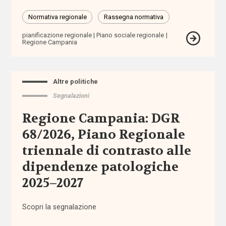
amministrazione
condivisa
Normativa regionale
Rassegna normativa
pianificazione regionale
Piano sociale regionale
Anac
Regione Campania
anagrafe
Altre politiche
Anci
Segnalazioni
Regione Campania: DGR
Anpal
68/2026, Piano Regionale
appalti
triennale di contrasto alle
dipendenze patologiche
aree
2025–2027
interne
Scopri la segnalazione
aspettativa
di vita