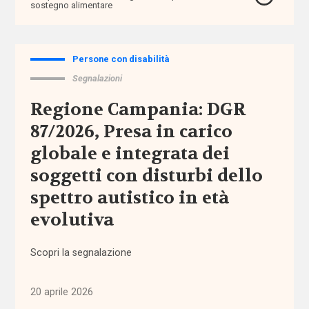
sostegno alimentare
affordability
Persone con disabilità
ageing
Segnalazioni
in
place
Regione Campania: DGR
87/2026, Presa in carico
AgID
globale e integrata dei
agricoltura
soggetti con disturbi dello
sociale
spettro autistico in età
evolutiva
Alleanza
contro
la
Scopri la segnalazione
povertà
20 aprile 2026
Alleanza