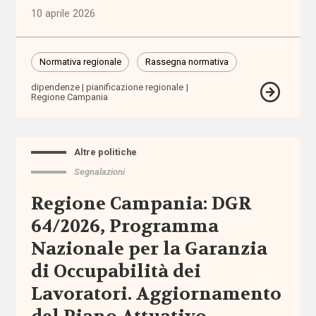
10 aprile 2026
Assegno
di cura
Normativa regionale
Rassegna normativa
Assegno
dipendenze
pianificazione regionale
di
Regione Campania
Inclusione
Assegno
Altre politiche
Unico
Segnalazioni
Universale
Regione Campania: DGR
assistenti
64/2026, Programma
familiari
Nazionale per la Garanzia
assistenti
di Occupabilità dei
sociali
Lavoratori. Aggiornamento
assistenza