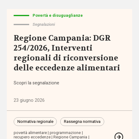
ragionevoli
Povertà e disuguaglianze
accreditamento
Segnalazioni
Acli
Regione Campania: DGR
254/2026, Interventi
Acri
regionali di riconversione
delle eccedenze alimentari
ADI
adolescenti
Scopri la segnalazione
adozione
23 giugno 2026
adozione
internazionale
Normativa regionale
Rassegna normativa
povertà alimentare
programmazione
recupero eccedenze
Regione Campania
affido