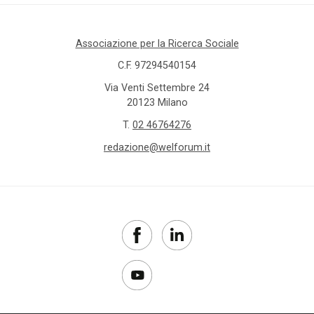
per
l'impiego
Associazione per la Ricerca Sociale
centro
C.F. 97294540154
Via Venti Settembre 24
certificato
20123 Milano
europeo
T.
02 46764276
di
filiazione
redazione@welforum.it
Cesvot
Cgil
child
penality
Cisl