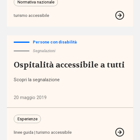
Normativa nazionale
budget
di
turismo accessibile
progetto
/ cura /
salute
Persone con disabilità
bullismo
Segnalazioni
Ospitalità accessibile a tutti
buone
prassi
Scopri la segnalazione
CAF
20 maggio 2019
cambiamento
climatico
Esperienze
camp
linee guida
turismo accessibile