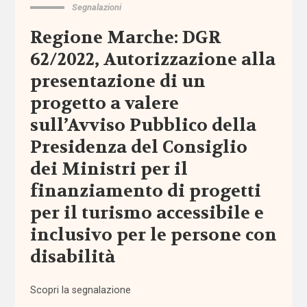
territoriale
Segnalazioni
Regione Marche: DGR
associazioni
62/2022, Autorizzazione alla
presentazione di un
associazioni
di
progetto a valere
promozione
sociale
sull’Avviso Pubblico della
Presidenza del Consiglio
attività
dei Ministri per il
extra-
scolastiche
finanziamento di progetti
per il turismo accessibile e
ausili
inclusivo per le persone con
disabilità
autismo
Scopri la segnalazione
auto-
mutuo