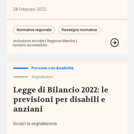
aiuto
28 febbraio 2022
autodeterminazione
Normativa regionale
Rassegna normativa
autonomia
inclusione sociale
Regione Marche
turismo accessibile
autonomia
differenziata
Persone con disabilità
Autorità
Segnalazioni
Garante
dei
Legge di Bilancio 2022: le
Diritti
previsioni per disabili e
anziani
Autorità
Garante
Disabilità
Scopri la segnalazione