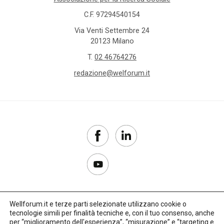
per
C.F. 97294540154
l'impiego
Via Venti Settembre 24
20123 Milano
centro
T.
02 46764276
certificato
redazione@welforum.it
europeo
di
filiazione
Cesvot
Cgil
child
penality
Wellforum.it e terze parti selezionate utilizzano cookie o
tecnologie simili per finalità tecniche e, con il tuo consenso, anche
Cisl
Copyright 2017–2026
per “miglioramento dell'esperienza”, “misurazione” e “targeting e