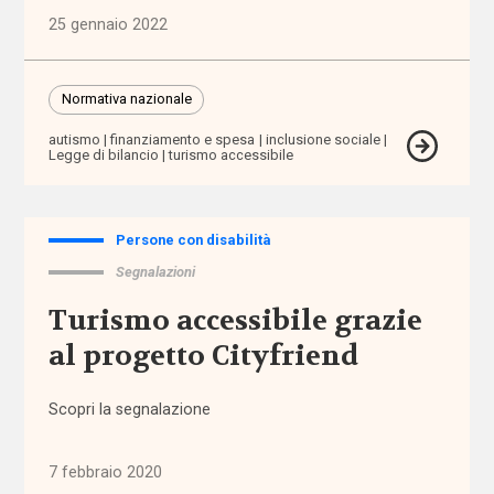
Autorità
25 gennaio 2022
Garante per
l'Infanzia e
l'Adolescenza
Normativa nazionale
autorizzazione
autismo
finanziamento e spesa
inclusione sociale
Legge di bilancio
turismo accessibile
badanti
Persone con disabilità
Banca
Segnalazioni
d'Italia
Turismo accessibile grazie
bandi
al progetto Cityfriend
barriere
Scopri la segnalazione
architettoniche
barriere
7 febbraio 2020
fisiche e