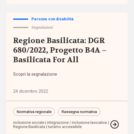
ragionevoli
accreditamento
Persone con disabilità
Segnalazioni
Acli
Regione Basilicata: DGR
680/2022, Progetto B4A –
Acri
Basilicata For All
ADI
Scopri la segnalazione
adolescenti
24 dicembre 2022
adozione
adozione
Normativa regionale
Rassegna normativa
internazionale
inclusione sociale
integrazione / inclusione lavorativa
Regione Basilicata
turismo accessibile
affido