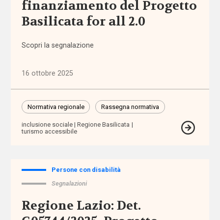
finanziamento del Progetto
(1.316)
Basilicata for all 2.0
Anziani
(744)
Scopri la segnalazione
Famiglie,
16 ottobre 2025
infanzia e
adolescenza
(2.207)
Normativa regionale
Rassegna normativa
inclusione sociale
Regione Basilicata
Migrazioni
turismo accessibile
(1.072)
Persone
Persone con disabilità
con
disabilità
Segnalazioni
(2.195)
Regione Lazio: Det.
Politiche