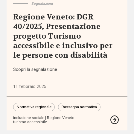
Segnalazioni
Comunicazioni
Regione Veneto: DGR
40/2025, Presentazione
Dati e
ricerche
progetto Turismo
accessibile e inclusivo per
Esperienze
le persone con disabilità
Eventi
Scopri la segnalazione
I seminari
di
11 febbraio 2025
Welforum
Normativa regionale
Rassegna normativa
Normativa
europea
inclusione sociale
Regione Veneto
turismo accessibile
Normativa