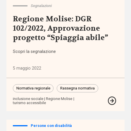
domiciliare
Segnalazioni
Regione Molise: DGR
assistenza
102/2022, Approvazione
personale
progetto “Spiaggia abile”
assistenza
residenziale
Scopri la segnalazione
assistenza
5 maggio 2022
sanitaria
assistenza
Normativa regionale
Rassegna normativa
scolastica
inclusione sociale
Regione Molise
turismo accessibile
assistenza
sociosanitaria
Persone con disabilità
assistenza