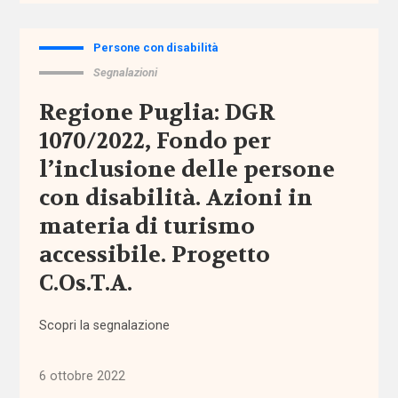
affordability
Persone con disabilità
Segnalazioni
ageing
Regione Puglia: DGR
in
place
1070/2022, Fondo per
l’inclusione delle persone
AgID
con disabilità. Azioni in
agricoltura
materia di turismo
sociale
accessibile. Progetto
C.Os.T.A.
Alleanza
contro
la
Scopri la segnalazione
povertà
6 ottobre 2022
Alleanza