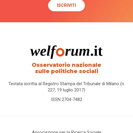
case
della
comunità
case
famiglia
case
management
Osservatorio nazionale
sulle politiche sociali
Censis
Testata iscritta al Registro Stampa del Tribunale di Milano (n.
centri di
227, 19 luglio 2017)
aggregazione
ISSN 2704-7482
centri
diurni
Associazione per la Ricerca Sociale
centri