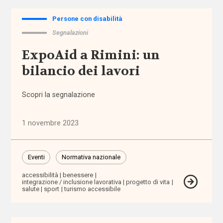
nazionale
Persone con disabilità
Normativa
Segnalazioni
regionale
ExpoAid a Rimini: un
Punti
bilancio dei lavori
di
vista
Scopri la segnalazione
Rassegna
normativa
1 novembre 2023
Spazio ai
Eventi
Normativa nazionale
promotori
accessibilità
benessere
integrazione / inclusione lavorativa
progetto di vita
salute
sport
turismo accessibile
Tutti
i tag