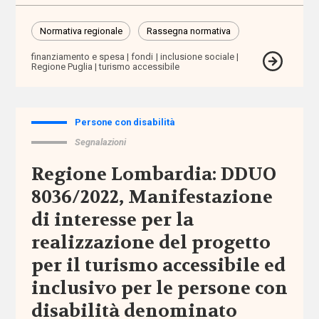
per
l'infanzia
Normativa regionale
Rassegna normativa
allontanamento
finanziamento e spesa
fondi
inclusione sociale
Regione Puglia
turismo accessibile
alunni
stranieri
Persone con disabilità
Segnalazioni
Alzheimer
Regione Lombardia: DDUO
ambiente
8036/2022, Manifestazione
di interesse per la
ambito
territoriale
realizzazione del progetto
per il turismo accessibile ed
amministratore
inclusivo per le persone con
di sostegno
disabilità denominato