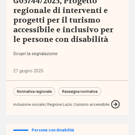
G05744/2025, Progetto
e governo
regionale di interventi e
del welfare
(1.768)
progetti per il turismo
accessibile e inclusivo per
Povertà e
le persone con disabilità
disuguaglianze
(1.685)
Scopri la segnalazione
Professioni
sociali
27 giugno 2025
(344)
Terzo
Normativa regionale
Rassegna normativa
settore
(752)
inclusione sociale
Regione Lazio
turismo accessibile
Tutto
Persone con disabilità
Sezioni