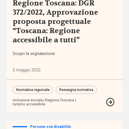
Regione Toscana: DGR
372/2022, Approvazione
Assegno
di cura
proposta progettuale
“Toscana: Regione
Assegno
accessibile a tutti”
di
Inclusione
Scopri la segnalazione
Assegno
Unico
5 maggio 2022
Universale
assistenti
Normativa regionale
Rassegna normativa
familiari
inclusione sociale
Regione Toscana
turismo accessibile
assistenti
sociali
Persone con disabilità
assistenza