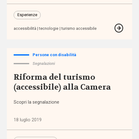
sensoriali
Esperienze
benessere
accessibilità
tecnologie
turismo accessibile
beni
confiscati
Persone con disabilità
bilancio
Segnalazioni
sociale
Riforma del turismo
Bonus
(accessibile) alla Camera
bebè
Scopri la segnalazione
Bonus
nido
18 luglio 2019
Brexit