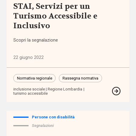
amministrazione
STAI, Servizi per un
condivisa
Turismo Accessibile e
Inclusivo
Anac
anagrafe
Scopri la segnalazione
Anci
22 giugno 2022
Anpal
Normativa regionale
Rassegna normativa
appalti
inclusione sociale
Regione Lombardia
turismo accessibile
aree
interne
Persone con disabilità
aspettativa
Segnalazioni
di vita