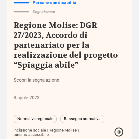
Persone con disabilità
abbandono
scolastico
Segnalazioni
Regione Molise: DGR
aborto
27/2023, Accordo di
partenariato per la
accertamento
e
realizzazione del progetto
certificazione
“Spiaggia abile”
accessibilità
Scopri la segnalazione
accesso
ai
8 aprile 2023
servizi
accoglienza
Normativa regionale
Rassegna normativa
inclusione sociale
Regione Molise
accomodamenti
turismo accessibile