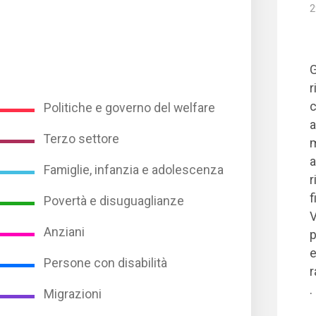
2
G
r
c
Politiche e governo del welfare
a
Terzo settore
m
a
Famiglie, infanzia e adolescenza
r
f
Povertà e disuguaglianze
V
Anziani
p
e
Persone con disabilità
r
.
Migrazioni