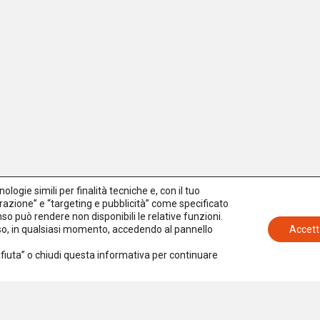
logie simili per finalità tecniche e, con il tuo
azione” e “targeting e pubblicità” come specificato
senso può rendere non disponibili le relative funzioni.
nso, in qualsiasi momento, accedendo al pannello
Accett
Rifiuta” o chiudi questa informativa per continuare
Iscriviti alla newsletter