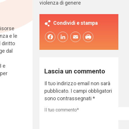
violenza di genere
Condividi e stampa
risorse
enza e le
Facebook
LinkedIn
Email
diritto
ge dal
3 e
Lascia un commento
 per
Il tuo indirizzo email non sarà
pubblicato.
I campi obbligatori
sono contrassegnati
*