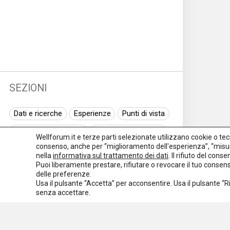
SEZIONI
Dati e ricerche
Esperienze
Punti di vista
Normativa nazionale
Normativa regionale
Wellforum.it e terze parti selezionate utilizzano cookie o tecno
consenso, anche per “miglioramento dell'esperienza”, “misur
Normativa europea
Rassegna normativa
nella
informativa sul trattamento dei dati
. Il rifiuto del con
Puoi liberamente prestare, rifiutare o revocare il tuo conse
I seminari di Welforum
Eventi
delle preferenze.
Usa il pulsante “Accetta” per acconsentire. Usa il pulsante “
Spazio ai promotori
senza accettare.