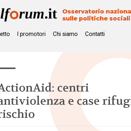
Osservatorio naziona
sulle politiche sociali
getto
I promotori
Chi siamo
Contatti
ActionAid: centri
antiviolenza e case rifug
rischio