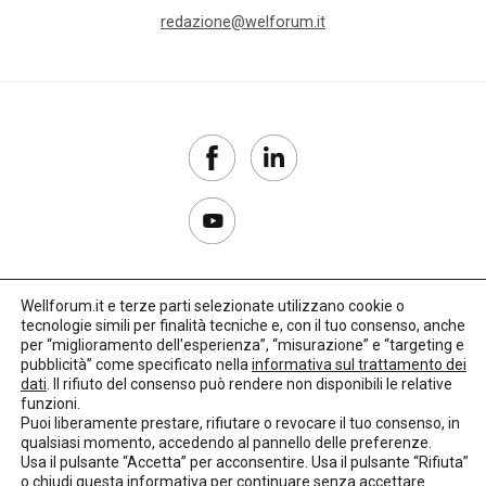
redazione@welforum.it
Wellforum.it e terze parti selezionate utilizzano cookie o
tecnologie simili per finalità tecniche e, con il tuo consenso, anche
Copyright 2017–2026
per “miglioramento dell'esperienza”, “misurazione” e “targeting e
pubblicità” come specificato nella
informativa sul trattamento dei
Privacy Policy
dati
. Il rifiuto del consenso può rendere non disponibili le relative
funzioni.
Impostazioni cookie
Puoi liberamente prestare, rifiutare o revocare il tuo consenso, in
qualsiasi momento, accedendo al pannello delle preferenze.
🌳
Credits:
LO Studio
Usa il pulsante “Accetta” per acconsentire. Usa il pulsante “Rifiuta”
o chiudi questa informativa per continuare senza accettare.