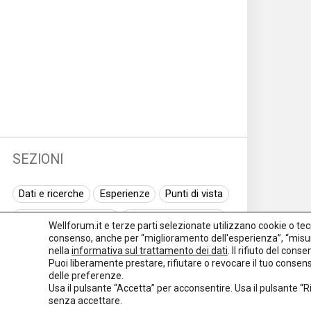
SEZIONI
Dati e ricerche
Esperienze
Punti di vista
Normativa nazionale
Normativa regionale
Wellforum.it e terze parti selezionate utilizzano cookie o tecno
consenso, anche per “miglioramento dell'esperienza”, “misur
Normativa europea
Rassegna normativa
nella
informativa sul trattamento dei dati
. Il rifiuto del con
Puoi liberamente prestare, rifiutare o revocare il tuo conse
I seminari di Welforum
Eventi
delle preferenze.
Usa il pulsante “Accetta” per acconsentire. Usa il pulsante “
Spazio ai promotori
senza accettare.