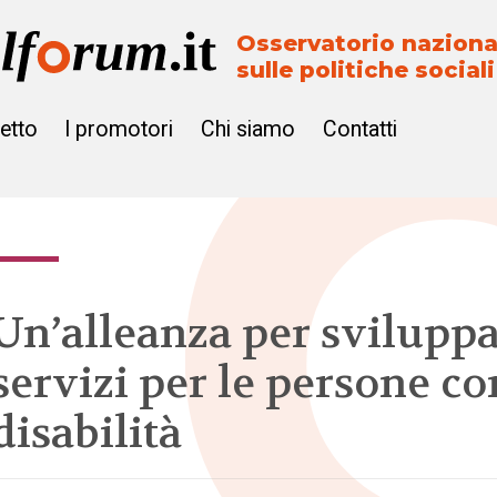
Osservatorio naziona
sulle politiche sociali
getto
I promotori
Chi siamo
Contatti
Un’alleanza per svilupp
servizi per le persone co
disabilità