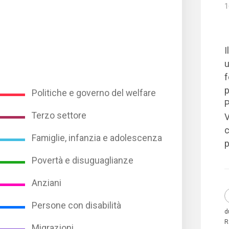
1
I
u
f
p
Politiche e governo del welfare
P
Terzo settore
V
c
Famiglie, infanzia e adolescenza
p
Povertà e disuguaglianze
Anziani
Persone con disabilità
d
R
Migrazioni