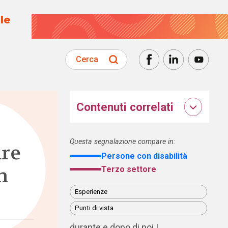
le
Cerca
Contenuti correlati
Questa segnalazione compare in:
are
Persone con disabilità
n
Terzo settore
Esperienze
Punti di vista
durante e dopo di noi