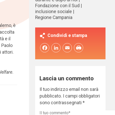
Fondazione con il Sud
inclusione sociale
Regione Campania
alerno, è
raccolta
Condividi e stampa
à e il
. Paolo
Facebook
LinkedIn
Email
 attori.
elfare
.
Lascia un commento
Il tuo indirizzo email non sarà
pubblicato.
I campi obbligatori
sono contrassegnati
*