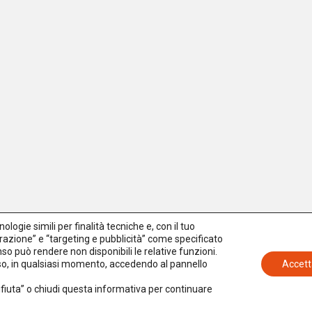
logie simili per finalità tecniche e, con il tuo
azione” e “targeting e pubblicità” come specificato
senso può rendere non disponibili le relative funzioni.
nso, in qualsiasi momento, accedendo al pannello
Accett
Rifiuta” o chiudi questa informativa per continuare