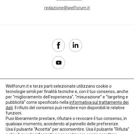
redazione@welforum.it
Wellforum.it e terze parti selezionate utilizzano cookie o
tecnologie simili per finalità tecniche e, con il tuo consenso, anche
Copyright 2017–2026
per “miglioramento dell'esperienza”, “misurazione” e “targeting e
pubblicità” come specificato nella
informativa sul trattamento dei
Privacy Policy
dati
. Il rifiuto del consenso può rendere non disponibili le relative
funzioni.
Impostazioni cookie
Puoi liberamente prestare, rifiutare o revocare il tuo consenso, in
qualsiasi momento, accedendo al pannello delle preferenze.
🌳
Credits:
LO Studio
Usa il pulsante “Accetta” per acconsentire. Usa il pulsante “Rifiuta”