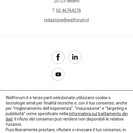
20123 Milano
T.
02 46764276
redazione@welforum.it
Wellforum.it e terze parti selezionate utilizzano cookie o
tecnologie simili per finalità tecniche e, con il tuo consenso, anche
Copyright 2017–2026
per “miglioramento dell'esperienza”, “misurazione” e “targeting e
pubblicità” come specificato nella
informativa sul trattamento dei
Privacy Policy
dati
. Il rifiuto del consenso può rendere non disponibili le relative
funzioni.
Impostazioni cookie
Puoi liberamente prestare, rifiutare o revocare il tuo consenso, in