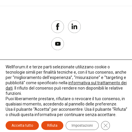
Wellforum.it e terze parti selezionate utilizzano cookie o
tecnologie simili per finalità tecniche e, con il tuo consenso, anche
Copyright 2017–2026
per “miglioramento dell'esperienza”, “misurazione” e “targeting e
pubblicità” come specificato nella
informativa sul trattamento dei
Privacy Policy
dati
. Il rifiuto del consenso può rendere non disponibili le relative
funzioni.
Impostazioni cookie
Puoi liberamente prestare, rifiutare o revocare il tuo consenso, in
qualsiasi momento, accedendo al pannello delle preferenze.
🌳
Credits:
LO Studio
Usa il pulsante “Accetta” per acconsentire. Usa il pulsante “Rifiuta”
o chiudi questa informativa per continuare senza accettare.
Close GDPR C
Accetta tutto
Rifiuta
Impostazioni