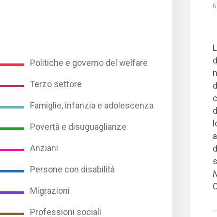
6
L
d
Politiche e governo del welfare
n
Terzo settore
d
c
Famiglie, infanzia e adolescenza
d
l
Povertà e disuguaglianze
a
Anziani
d
s
Persone con disabilità
C
Migrazioni
Professioni sociali