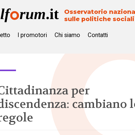
Osservatorio naziona
sulle politiche sociali
getto
I promotori
Chi siamo
Contatti
Cittadinanza per
discendenza: cambiano l
regole