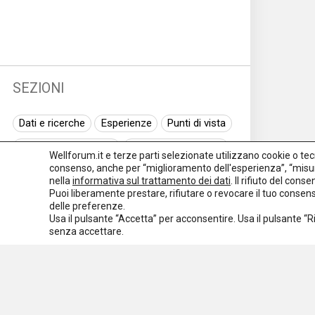
SEZIONI
Dati e ricerche
Esperienze
Punti di vista
Normativa nazionale
Normativa regionale
Wellforum.it e terze parti selezionate utilizzano cookie o tecno
consenso, anche per “miglioramento dell'esperienza”, “misur
Normativa europea
Rassegna normativa
nella
informativa sul trattamento dei dati
. Il rifiuto del con
Puoi liberamente prestare, rifiutare o revocare il tuo conse
I seminari di Welforum
Eventi
delle preferenze.
Usa il pulsante “Accetta” per acconsentire. Usa il pulsante “
Spazio ai promotori
senza accettare.