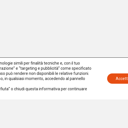
logie simili per finalità tecniche e, con il tuo
azione” e “targeting e pubblicità” come specificato
senso può rendere non disponibili le relative funzioni.
nso, in qualsiasi momento, accedendo al pannello
Accett
Rifiuta” o chiudi questa informativa per continuare
Iscriviti alla newsletter