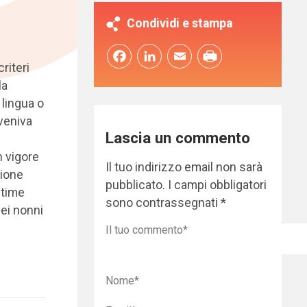
Condividi e stampa
Facebook
LinkedIn
Email
riteri
la
 lingua o
 veniva
Lascia un commento
n vigore
Il tuo indirizzo email non sarà
sione
pubblicato.
I campi obbligatori
ltime
sono contrassegnati
*
ei nonni