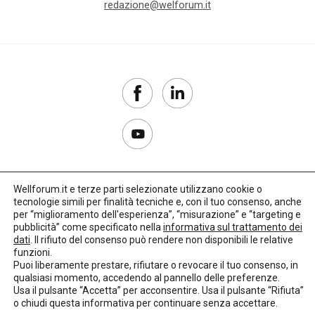
redazione@welforum.it
Wellforum.it e terze parti selezionate utilizzano cookie o
tecnologie simili per finalità tecniche e, con il tuo consenso, anche
Copyright 2017–2026
per “miglioramento dell'esperienza”, “misurazione” e “targeting e
pubblicità” come specificato nella
informativa sul trattamento dei
Privacy Policy
dati
. Il rifiuto del consenso può rendere non disponibili le relative
funzioni.
Impostazioni cookie
Puoi liberamente prestare, rifiutare o revocare il tuo consenso, in
qualsiasi momento, accedendo al pannello delle preferenze.
🌳
Credits:
LO Studio
Usa il pulsante “Accetta” per acconsentire. Usa il pulsante “Rifiuta”
o chiudi questa informativa per continuare senza accettare.