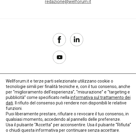
redazione@welforum.it
Wellforum.it e terze parti selezionate utilizzano cookie o
tecnologie simili per finalità tecniche e, con il tuo consenso, anche
Copyright 2017–2026
per “miglioramento dell'esperienza”, “misurazione” e “targeting e
pubblicità” come specificato nella
informativa sul trattamento dei
Privacy Policy
dati
. Il rifiuto del consenso può rendere non disponibili le relative
funzioni.
Impostazioni cookie
Puoi liberamente prestare, rifiutare o revocare il tuo consenso, in
qualsiasi momento, accedendo al pannello delle preferenze.
🌳
Credits:
LO Studio
Usa il pulsante “Accetta” per acconsentire. Usa il pulsante “Rifiuta”
o chiudi questa informativa per continuare senza accettare.