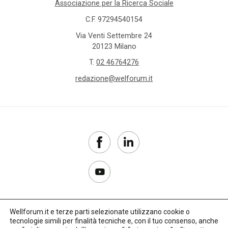
Associazione per la Ricerca Sociale
C.F. 97294540154
Via Venti Settembre 24
20123 Milano
T.
02 46764276
redazione@welforum.it
Wellforum.it e terze parti selezionate utilizzano cookie o
tecnologie simili per finalità tecniche e, con il tuo consenso, anche
Copyright 2017–2026