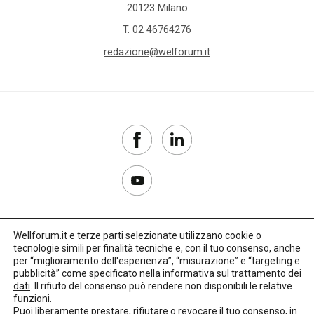
20123 Milano
T.
02 46764276
redazione@welforum.it
Wellforum.it e terze parti selezionate utilizzano cookie o
tecnologie simili per finalità tecniche e, con il tuo consenso, anche
Copyright 2017–2026
per “miglioramento dell'esperienza”, “misurazione” e “targeting e
pubblicità” come specificato nella
informativa sul trattamento dei
Privacy Policy
dati
. Il rifiuto del consenso può rendere non disponibili le relative
funzioni.
Impostazioni cookie
Puoi liberamente prestare, rifiutare o revocare il tuo consenso, in