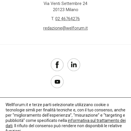
Via Venti Settembre 24
20123 Milano
T.
02 46764276
redazione@welforum.it
Wellforum.it e terze parti selezionate utilizzano cookie o
tecnologie simili per finalità tecniche e, con il tuo consenso, anche
Copyright 2017–2026
per “miglioramento dell'esperienza”, “misurazione” e “targeting e
pubblicità” come specificato nella
informativa sul trattamento dei
Privacy Policy
dati
. Il rifiuto del consenso può rendere non disponibili le relative