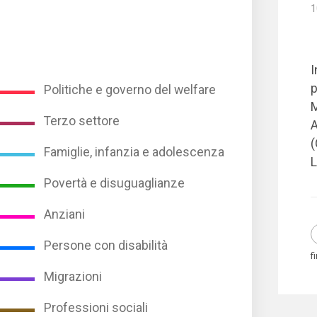
1
I
p
Politiche e governo del welfare
Terzo settore
A
(
Famiglie, infanzia e adolescenza
L
Povertà e disuguaglianze
Anziani
Persone con disabilità
f
Migrazioni
Professioni sociali