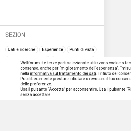
SEZIONI
Dati e ricerche
Esperienze
Punti di vista
Normativa nazionale
Normativa regionale
Wellforum.it e terze parti selezionate utilizzano cookie o tecno
consenso, anche per “miglioramento dell'esperienza”, “misur
Normativa europea
Rassegna normativa
nella
informativa sul trattamento dei dati
. Il rifiuto del con
Puoi liberamente prestare, rifiutare o revocare il tuo conse
I seminari di Welforum
Eventi
delle preferenze.
Usa il pulsante “Accetta” per acconsentire. Usa il pulsante “
Spazio ai promotori
senza accettare.