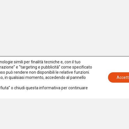
logie simili per finalità tecniche e, con il tuo
azione” e “targeting e pubblicità” come specificato
senso può rendere non disponibili le relative funzioni.
nso, in qualsiasi momento, accedendo al pannello
Accett
Rifiuta” o chiudi questa informativa per continuare
Iscriviti alla newsletter