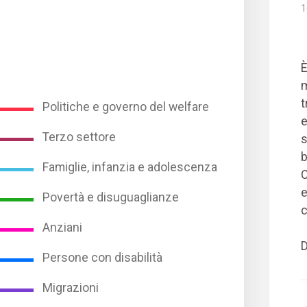
1
È
m
t
Politiche e governo del welfare
e
Terzo settore
s
b
Famiglie, infanzia e adolescenza
C
e
Povertà e disuguaglianze
c
Anziani
D
Persone con disabilità
Migrazioni