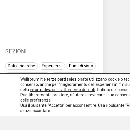
SEZIONI
Dati e ricerche
Esperienze
Punti di vista
Normativa nazionale
Normativa regionale
Wellforum.it e terze parti selezionate utilizzano cookie o tecno
consenso, anche per “miglioramento dell'esperienza”, “misur
Normativa europea
Rassegna normativa
nella
informativa sul trattamento dei dati
. Il rifiuto del con
Puoi liberamente prestare, rifiutare o revocare il tuo conse
I seminari di Welforum
Eventi
delle preferenze.
Usa il pulsante “Accetta” per acconsentire. Usa il pulsante “
Spazio ai promotori
senza accettare.