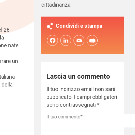
cittadinanza
Condividi e stampa
el 28
la
Facebook
LinkedIn
Email
one nate
erare un
Lascia un commento
taliana
 della
Il tuo indirizzo email non sarà
pubblicato.
I campi obbligatori
sono contrassegnati
*