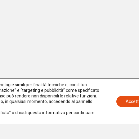
logie simili per finalità tecniche e, con il tuo
azione” e “targeting e pubblicità” come specificato
senso può rendere non disponibili le relative funzioni.
nso, in qualsiasi momento, accedendo al pannello
Accett
Rifiuta” o chiudi questa informativa per continuare