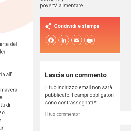
povertà alimentare
Condividi e stampa
Facebook
LinkedIn
Email
arte del
dei
Lascia un commento
a all’
Il tuo indirizzo email non sarà
rimavera
pubblicato.
I campi obbligatori
e
sono contrassegnati
*
ti di
rzo
n
 un