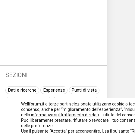
SEZIONI
Dati e ricerche
Esperienze
Punti di vista
Normativa nazionale
Normativa regionale
Wellforum.it e terze parti selezionate utilizzano cookie o tecno
consenso, anche per “miglioramento dell'esperienza”, “misur
Normativa europea
Rassegna normativa
nella
informativa sul trattamento dei dati
. Il rifiuto del con
Puoi liberamente prestare, rifiutare o revocare il tuo conse
I seminari di Welforum
Eventi
delle preferenze.
Usa il pulsante “Accetta” per acconsentire. Usa il pulsante “
Spazio ai promotori