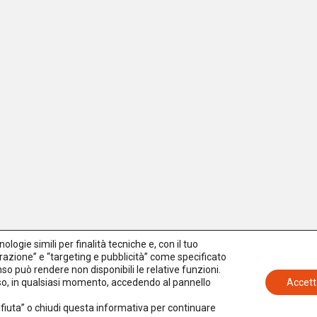
logie simili per finalità tecniche e, con il tuo
azione” e “targeting e pubblicità” come specificato
senso può rendere non disponibili le relative funzioni.
nso, in qualsiasi momento, accedendo al pannello
Accett
Rifiuta” o chiudi questa informativa per continuare