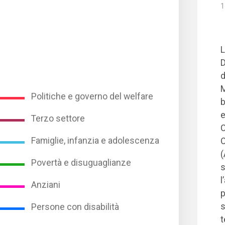
1
L
D
d
M
Politiche e governo del welfare
b
e
Terzo settore
C
Famiglie, infanzia e adolescenza
O
(
Povertà e disuguaglianze
s
l
Anziani
p
s
Persone con disabilità
t