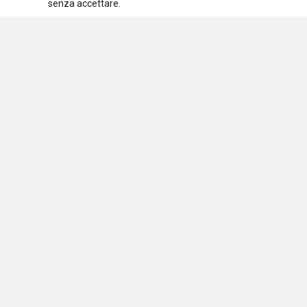
senza accettare.
Assoc
C.F.
Osservatorio nazionale
sulle politiche sociali
Via 
2012
Testata iscritta al Registro Stampa del