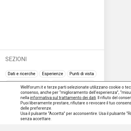
SEZIONI
Dati e ricerche
Esperienze
Punti di vista
Normativa nazionale
Normativa regionale
Wellforum.it e terze parti selezionate utilizzano cookie o tecno
consenso, anche per “miglioramento dell'esperienza”, “misur
Normativa europea
Rassegna normativa
nella
informativa sul trattamento dei dati
. Il rifiuto del con
Puoi liberamente prestare, rifiutare o revocare il tuo conse
I seminari di Welforum
Eventi
delle preferenze.
Usa il pulsante “Accetta” per acconsentire. Usa il pulsante “
Spazio ai promotori
senza accettare.