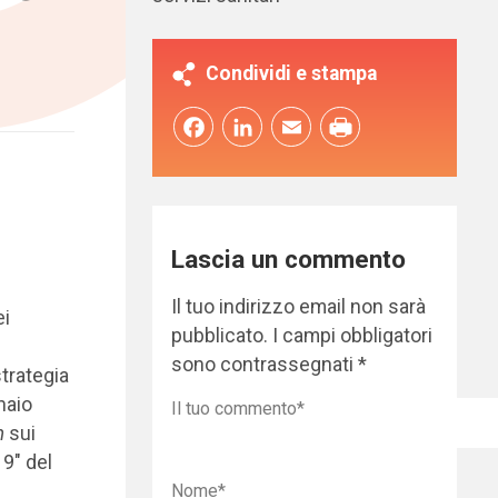
Condividi e stampa
Facebook
LinkedIn
Email
Lascia un commento
Il tuo indirizzo email non sarà
ei
pubblicato.
I campi obbligatori
sono contrassegnati
*
trategia
naio
m
sui
9″ del