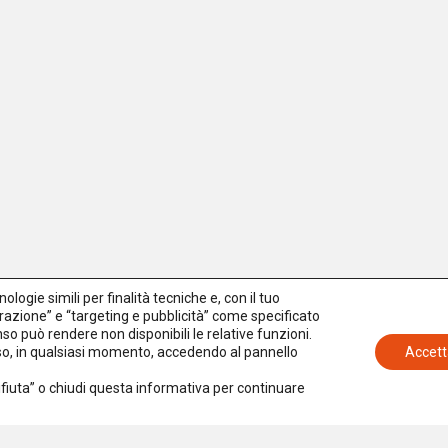
logie simili per finalità tecniche e, con il tuo
azione” e “targeting e pubblicità” come specificato
senso può rendere non disponibili le relative funzioni.
nso, in qualsiasi momento, accedendo al pannello
Accett
Rifiuta” o chiudi questa informativa per continuare