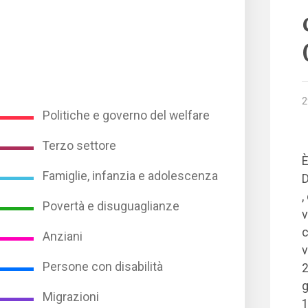
2
Politiche e governo del welfare
Terzo settore
È
Famiglie, infanzia e adolescenza
D
,
Povertà e disuguaglianze
v
c
Anziani
v
Persone con disabilità
2
g
Migrazioni
1