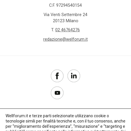
C.F. 97294540154
Via Venti Settembre 24
20123 Milano
T.
02 46764276
redazione@welforum.it
Wellforum.it e terze parti selezionate utilizzano cookie o
tecnologie simili per finalità tecniche e, con il tuo consenso, anche
Copyright 2017–2026
per “miglioramento dell'esperienza”, “misurazione” e “targeting e