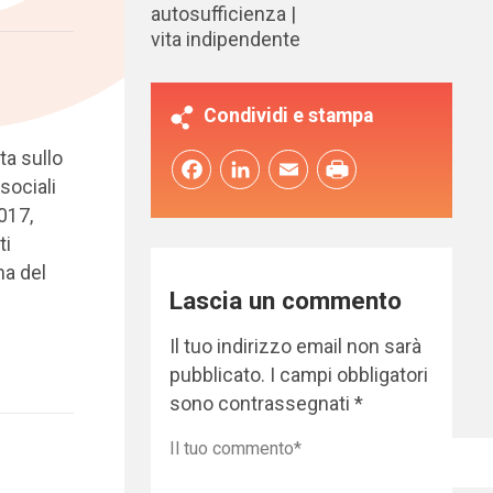
autosufficienza
vita indipendente
Condividi e stampa
ta sullo
Facebook
LinkedIn
Email
sociali
017,
ti
na del
Lascia un commento
Il tuo indirizzo email non sarà
pubblicato.
I campi obbligatori
sono contrassegnati
*