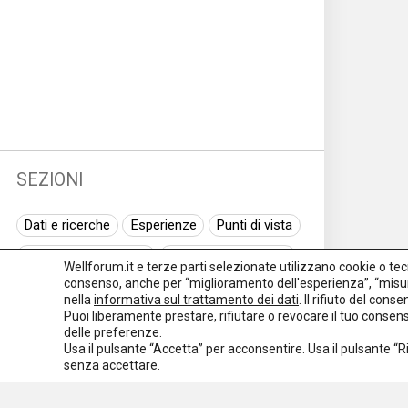
SEZIONI
Dati e ricerche
Esperienze
Punti di vista
Normativa nazionale
Normativa regionale
Wellforum.it e terze parti selezionate utilizzano cookie o tecno
consenso, anche per “miglioramento dell'esperienza”, “misur
Normativa europea
Rassegna normativa
nella
informativa sul trattamento dei dati
. Il rifiuto del con
Puoi liberamente prestare, rifiutare o revocare il tuo conse
I seminari di Welforum
Eventi
delle preferenze.
Usa il pulsante “Accetta” per acconsentire. Usa il pulsante “
Spazio ai promotori
senza accettare.