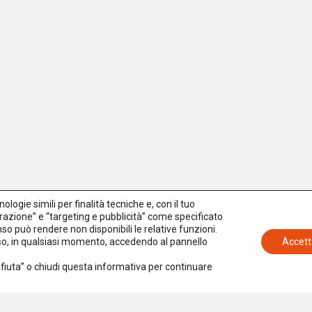
logie simili per finalità tecniche e, con il tuo
azione” e “targeting e pubblicità” come specificato
senso può rendere non disponibili le relative funzioni.
nso, in qualsiasi momento, accedendo al pannello
Accett
Rifiuta” o chiudi questa informativa per continuare