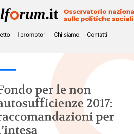
Osservatorio naziona
sulle politiche sociali
getto
I promotori
Chi siamo
Contatti
Fondo per le non
autosufficienze 2017:
raccomandazioni per
l’intesa