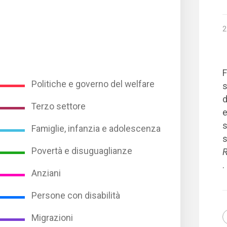
2
F
Politiche e governo del welfare
s
d
Terzo settore
e
s
Famiglie, infanzia e adolescenza
s
Povertà e disuguaglianze
R
.
Anziani
Persone con disabilità
Migrazioni