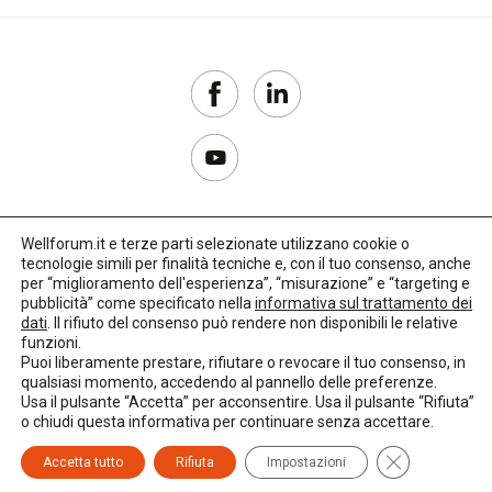
Wellforum.it e terze parti selezionate utilizzano cookie o
tecnologie simili per finalità tecniche e, con il tuo consenso, anche
Copyright 2017–2026
per “miglioramento dell'esperienza”, “misurazione” e “targeting e
pubblicità” come specificato nella
informativa sul trattamento dei
Privacy Policy
dati
. Il rifiuto del consenso può rendere non disponibili le relative
funzioni.
Impostazioni cookie
Puoi liberamente prestare, rifiutare o revocare il tuo consenso, in
qualsiasi momento, accedendo al pannello delle preferenze.
🌳
Credits:
LO Studio
Usa il pulsante “Accetta” per acconsentire. Usa il pulsante “Rifiuta”
o chiudi questa informativa per continuare senza accettare.
Close GDPR C
Accetta tutto
Rifiuta
Impostazioni