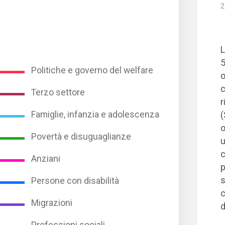
2
L
5
Politiche e governo del welfare
o
c
Terzo settore
r
Famiglie, infanzia e adolescenza
(
o
Povertà e disuguaglianze
u
c
Anziani
p
s
Persone con disabilità
Migrazioni
d
Professioni sociali