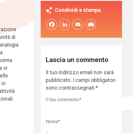
Condividi e stampa
Facebook
LinkedIn
Email
razione
nità di
 analogia
fa
Lascia un commento
onomia
a si
Il tuo indirizzo email non sarà
elle
pubblicato.
I campi obbligatori
 in
sono contrassegnati
*
ttività
ionali