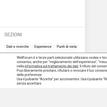
SEZIONI
Dati e ricerche
Esperienze
Punti di vista
Normativa nazionale
Normativa regionale
Wellforum.it e terze parti selezionate utilizzano cookie o tecno
consenso, anche per “miglioramento dell'esperienza”, “misur
Normativa europea
Rassegna normativa
nella
informativa sul trattamento dei dati
. Il rifiuto del con
Puoi liberamente prestare, rifiutare o revocare il tuo conse
I seminari di Welforum
Eventi
delle preferenze.
Usa il pulsante “Accetta” per acconsentire. Usa il pulsante “
Spazio ai promotori
senza accettare.