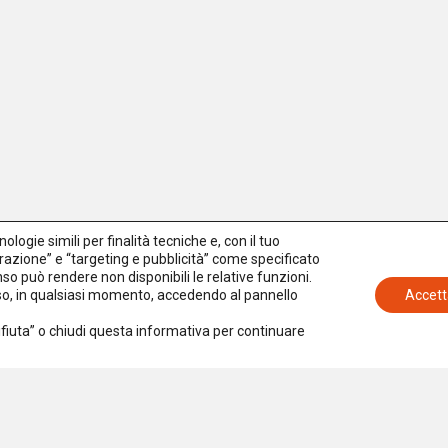
logie simili per finalità tecniche e, con il tuo
azione” e “targeting e pubblicità” come specificato
senso può rendere non disponibili le relative funzioni.
nso, in qualsiasi momento, accedendo al pannello
Accett
Rifiuta” o chiudi questa informativa per continuare
Iscriviti alla newsletter