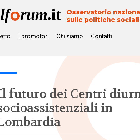
Osservatorio naziona
sulle politiche sociali
getto
I promotori
Chi siamo
Contatti
Il futuro dei Centri diur
socioassistenziali in
Lombardia