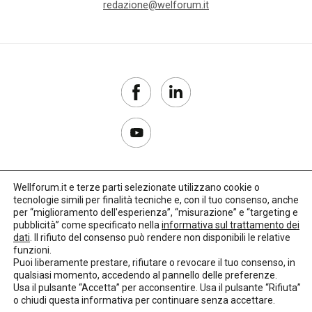
redazione@welforum.it
Wellforum.it e terze parti selezionate utilizzano cookie o
tecnologie simili per finalità tecniche e, con il tuo consenso, anche
Copyright 2017–2026
per “miglioramento dell'esperienza”, “misurazione” e “targeting e
pubblicità” come specificato nella
informativa sul trattamento dei
Privacy Policy
dati
. Il rifiuto del consenso può rendere non disponibili le relative
funzioni.
Impostazioni cookie
Puoi liberamente prestare, rifiutare o revocare il tuo consenso, in
qualsiasi momento, accedendo al pannello delle preferenze.
🌳
Credits:
LO Studio
Usa il pulsante “Accetta” per acconsentire. Usa il pulsante “Rifiuta”
o chiudi questa informativa per continuare senza accettare.