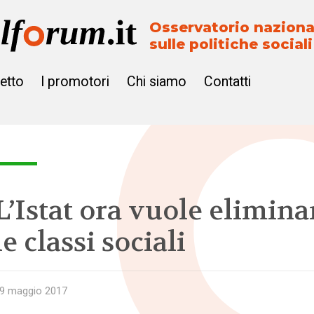
Osservatorio naziona
sulle politiche sociali
getto
I promotori
Chi siamo
Contatti
L’Istat ora vuole elimina
le classi sociali
9 maggio 2017