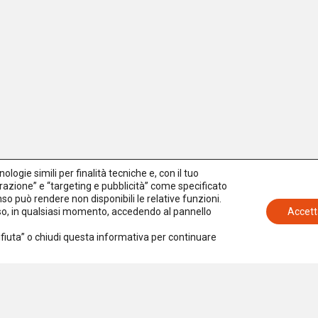
logie simili per finalità tecniche e, con il tuo
azione” e “targeting e pubblicità” come specificato
senso può rendere non disponibili le relative funzioni.
nso, in qualsiasi momento, accedendo al pannello
Accett
Rifiuta” o chiudi questa informativa per continuare
Iscriviti alla newsletter