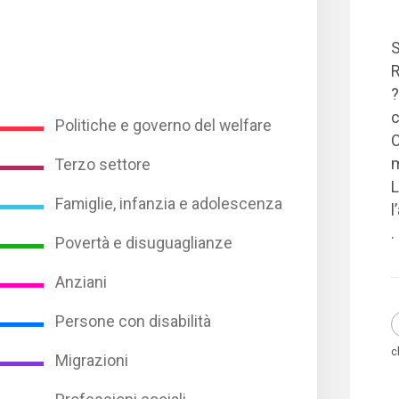
S
R
?
c
Politiche e governo del welfare
C
m
Terzo settore
L
Famiglie, infanzia e adolescenza
l
.
Povertà e disuguaglianze
Anziani
Persone con disabilità
c
Migrazioni