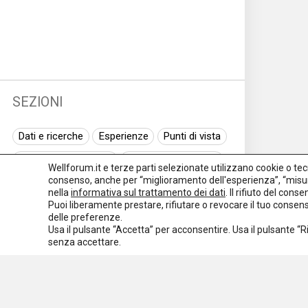
SEZIONI
Dati e ricerche
Esperienze
Punti di vista
Normativa nazionale
Normativa regionale
Wellforum.it e terze parti selezionate utilizzano cookie o tecno
consenso, anche per “miglioramento dell'esperienza”, “misur
Normativa europea
Rassegna normativa
nella
informativa sul trattamento dei dati
. Il rifiuto del con
Puoi liberamente prestare, rifiutare o revocare il tuo conse
I seminari di Welforum
Eventi
delle preferenze.
Usa il pulsante “Accetta” per acconsentire. Usa il pulsante “
Spazio ai promotori
senza accettare.