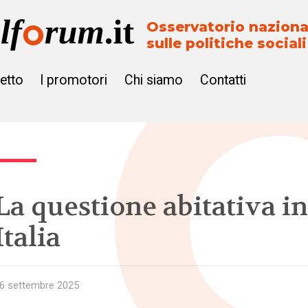
Osservatorio naziona
sulle politiche sociali
getto
I promotori
Chi siamo
Contatti
La questione abitativa in
Italia
6 settembre 2025