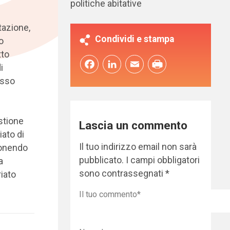
politiche abitative
itazione,
Condividi e stampa
o
tto
Facebook
LinkedIn
Email
i
esso
stione
Lascia un commento
iato di
Il tuo indirizzo email non sarà
ponendo
pubblicato.
I campi obbligatori
a
sono contrassegnati
*
iato