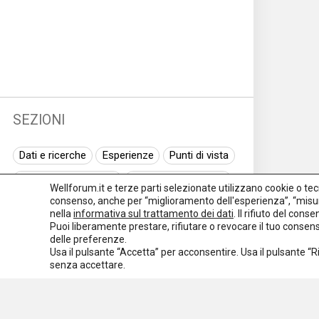
SEZIONI
Dati e ricerche
Esperienze
Punti di vista
Normativa nazionale
Normativa regionale
Wellforum.it e terze parti selezionate utilizzano cookie o tecno
consenso, anche per “miglioramento dell'esperienza”, “misur
Normativa europea
Rassegna normativa
nella
informativa sul trattamento dei dati
. Il rifiuto del con
Puoi liberamente prestare, rifiutare o revocare il tuo conse
I seminari di Welforum
Eventi
delle preferenze.
Usa il pulsante “Accetta” per acconsentire. Usa il pulsante “
Spazio ai promotori
senza accettare.