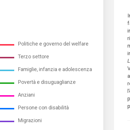
I
f
i
r
Politiche e governo del welfare
m
i
Terzo settore
L
V
Famiglie, infanzia e adolescenza
a
Povertà e disuguaglianze
r
l
Anziani
p
p
Persone con disabilità
Migrazioni