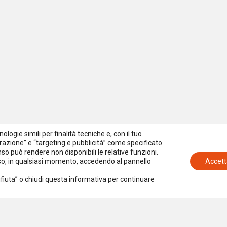
logie simili per finalità tecniche e, con il tuo
azione” e “targeting e pubblicità” come specificato
senso può rendere non disponibili le relative funzioni.
nso, in qualsiasi momento, accedendo al pannello
Accett
Rifiuta” o chiudi questa informativa per continuare
Iscriviti alla newsletter