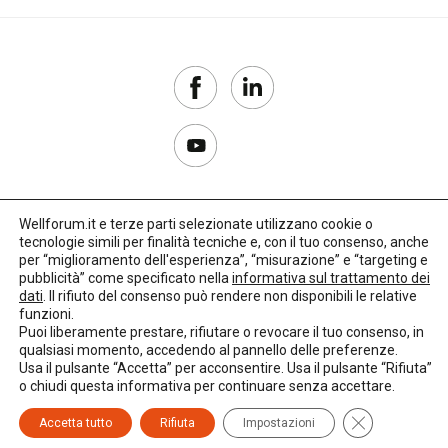
Wellforum.it e terze parti selezionate utilizzano cookie o
tecnologie simili per finalità tecniche e, con il tuo consenso, anche
Copyright 2017–2026
per “miglioramento dell'esperienza”, “misurazione” e “targeting e
pubblicità” come specificato nella
informativa sul trattamento dei
Privacy Policy
dati
. Il rifiuto del consenso può rendere non disponibili le relative
funzioni.
Impostazioni cookie
Puoi liberamente prestare, rifiutare o revocare il tuo consenso, in
qualsiasi momento, accedendo al pannello delle preferenze.
🌳
Credits:
LO Studio
Usa il pulsante “Accetta” per acconsentire. Usa il pulsante “Rifiuta”
o chiudi questa informativa per continuare senza accettare.
Close GDPR C
Accetta tutto
Rifiuta
Impostazioni