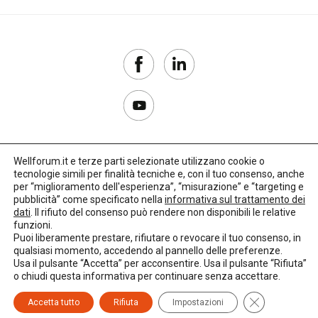
Wellforum.it e terze parti selezionate utilizzano cookie o
tecnologie simili per finalità tecniche e, con il tuo consenso, anche
Copyright 2017–2026
per “miglioramento dell'esperienza”, “misurazione” e “targeting e
pubblicità” come specificato nella
informativa sul trattamento dei
Privacy Policy
dati
. Il rifiuto del consenso può rendere non disponibili le relative
funzioni.
Impostazioni cookie
Puoi liberamente prestare, rifiutare o revocare il tuo consenso, in
qualsiasi momento, accedendo al pannello delle preferenze.
🌳
Credits:
LO Studio
Usa il pulsante “Accetta” per acconsentire. Usa il pulsante “Rifiuta”
o chiudi questa informativa per continuare senza accettare.
Close GDPR C
Accetta tutto
Rifiuta
Impostazioni