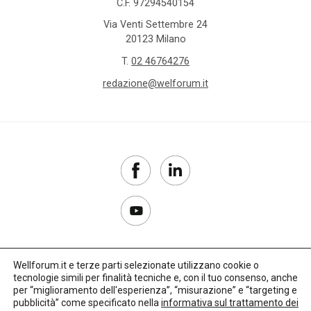
C.F. 97294540154
Via Venti Settembre 24
20123 Milano
T.
02 46764276
redazione@welforum.it
Wellforum.it e terze parti selezionate utilizzano cookie o
tecnologie simili per finalità tecniche e, con il tuo consenso, anche
Copyright 2017–2026
per “miglioramento dell'esperienza”, “misurazione” e “targeting e
pubblicità” come specificato nella
informativa sul trattamento dei
Privacy Policy