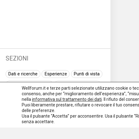
SEZIONI
Dati e ricerche
Esperienze
Punti di vista
Normativa nazionale
Normativa regionale
Wellforum.it e terze parti selezionate utilizzano cookie o tecno
consenso, anche per “miglioramento dell'esperienza”, “misur
Normativa europea
Rassegna normativa
nella
informativa sul trattamento dei dati
. Il rifiuto del con
Puoi liberamente prestare, rifiutare o revocare il tuo conse
I seminari di Welforum
Eventi
delle preferenze.
Usa il pulsante “Accetta” per acconsentire. Usa il pulsante “
Spazio ai promotori
senza accettare.