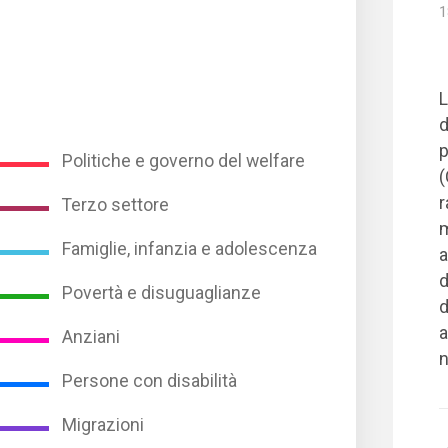
1
L
d
p
Politiche e governo del welfare
(
r
Terzo settore
m
Famiglie, infanzia e adolescenza
a
d
Povertà e disuguaglianze
d
a
Anziani
n
Persone con disabilità
Migrazioni