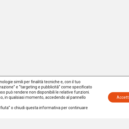
logie simili per finalità tecniche e, con il tuo
azione” e “targeting e pubblicità” come specificato
senso può rendere non disponibili le relative funzioni.
nso, in qualsiasi momento, accedendo al pannello
Accett
Rifiuta” o chiudi questa informativa per continuare