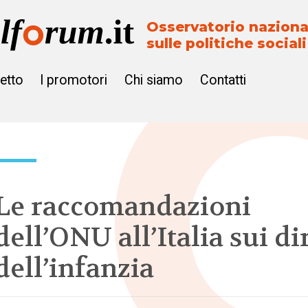
Osservatorio naziona
sulle politiche sociali
getto
I promotori
Chi siamo
Contatti
Le raccomandazioni
dell’ONU all’Italia sui dir
dell’infanzia