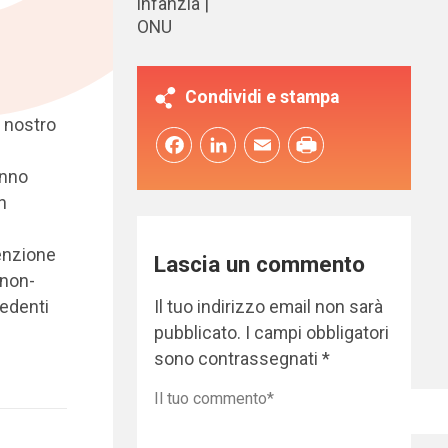
infanzia
ONU
Condividi e stampa
l nostro
Facebook
LinkedIn
Email
anno
n
tenzione
Lascia un commento
 non-
Il tuo indirizzo email non sarà
iedenti
pubblicato.
I campi obbligatori
sono contrassegnati
*