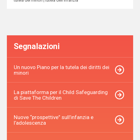
tutela dei minori
tutela dell’infanzia
Segnalazioni
Un nuovo Piano per la tutela dei diritti dei
minori
La piattaforma per il Child Safeguarding
di Save The Children
Nuove “prospettive” sull’infanzia e
l’adolescenza