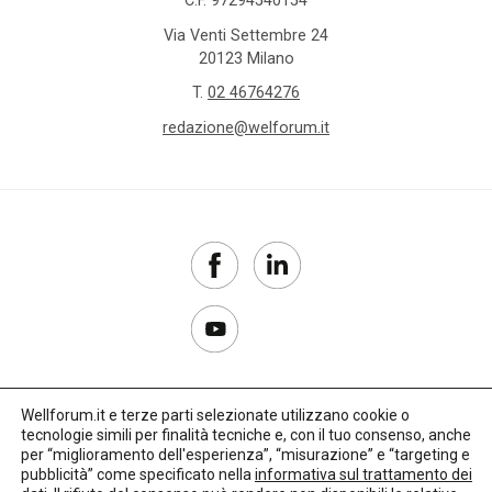
Via Venti Settembre 24
20123 Milano
T.
02 46764276
redazione@welforum.it
Wellforum.it e terze parti selezionate utilizzano cookie o
tecnologie simili per finalità tecniche e, con il tuo consenso, anche
Copyright 2017–2026
per “miglioramento dell'esperienza”, “misurazione” e “targeting e
pubblicità” come specificato nella
informativa sul trattamento dei
Privacy Policy