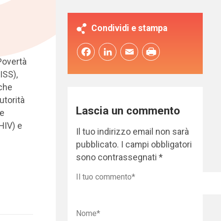
Condividi e stampa
Facebook
LinkedIn
Email
 Povertà
ISS),
 che
utorità
Lascia un commento
le
 HIV) e
Il tuo indirizzo email non sarà
pubblicato.
I campi obbligatori
sono contrassegnati
*