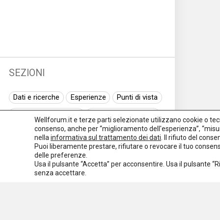
SEZIONI
Dati e ricerche
Esperienze
Punti di vista
Normativa nazionale
Normativa regionale
Wellforum.it e terze parti selezionate utilizzano cookie o tecno
consenso, anche per “miglioramento dell'esperienza”, “misur
Normativa europea
Rassegna normativa
nella
informativa sul trattamento dei dati
. Il rifiuto del con
Puoi liberamente prestare, rifiutare o revocare il tuo conse
I seminari di Welforum
Eventi
delle preferenze.
Usa il pulsante “Accetta” per acconsentire. Usa il pulsante “
Spazio ai promotori
senza accettare.