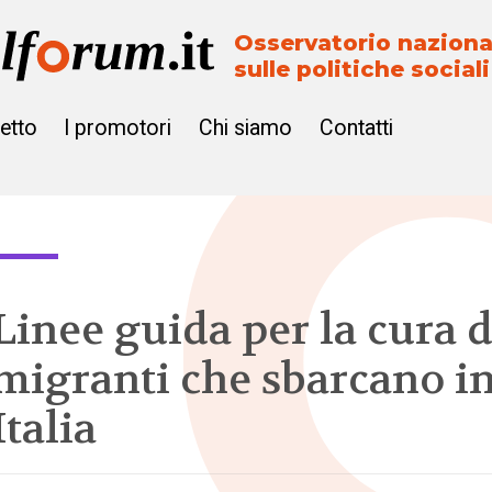
Osservatorio naziona
sulle politiche sociali
getto
I promotori
Chi siamo
Contatti
Linee guida per la cura d
migranti che sbarcano i
Italia