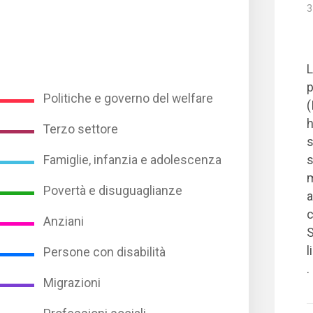
3
L
p
Politiche e governo del welfare
(
h
Terzo settore
s
s
Famiglie, infanzia e adolescenza
m
Povertà e disuguaglianze
a
c
Anziani
S
l
Persone con disabilità
.
Migrazioni