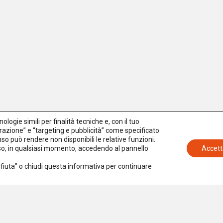
logie simili per finalità tecniche e, con il tuo
azione” e “targeting e pubblicità” come specificato
senso può rendere non disponibili le relative funzioni.
nso, in qualsiasi momento, accedendo al pannello
Accett
Rifiuta” o chiudi questa informativa per continuare
Iscriviti alla newsletter