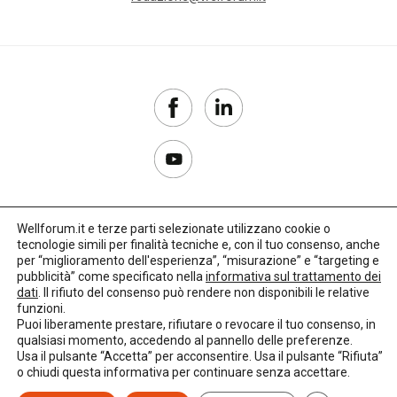
Wellforum.it e terze parti selezionate utilizzano cookie o
tecnologie simili per finalità tecniche e, con il tuo consenso, anche
Copyright 2017–2026
per “miglioramento dell'esperienza”, “misurazione” e “targeting e
pubblicità” come specificato nella
informativa sul trattamento dei
Privacy Policy
dati
. Il rifiuto del consenso può rendere non disponibili le relative
funzioni.
Impostazioni cookie
Puoi liberamente prestare, rifiutare o revocare il tuo consenso, in
qualsiasi momento, accedendo al pannello delle preferenze.
🌳
Credits:
LO Studio
Usa il pulsante “Accetta” per acconsentire. Usa il pulsante “Rifiuta”
o chiudi questa informativa per continuare senza accettare.