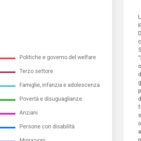
L
il
D
c
S
Politiche e governo del welfare
“
o
Terzo settore
d
g
Famiglie, infanzia e adolescenza
p
d
Povertà e disuguaglianze
f
Anziani
s
o
Persone con disabilità
a
p
Migrazioni