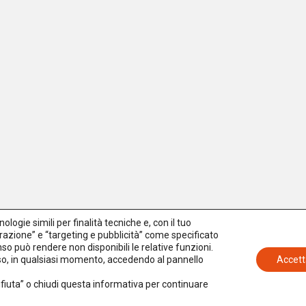
logie simili per finalità tecniche e, con il tuo
azione” e “targeting e pubblicità” come specificato
senso può rendere non disponibili le relative funzioni.
nso, in qualsiasi momento, accedendo al pannello
Accett
Rifiuta” o chiudi questa informativa per continuare