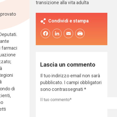
transizione alla vita adulta
pprovato
Condividi e stampa
Facebook
LinkedIn
Email
Deputati.
cante
i farmaci
ttuazione
zzato;
Lascia un commento
tà
Regioni
Il tuo indirizzo email non sarà
i
pubblicato.
I campi obbligatori
Fondo di
sono contrassegnati
*
ienti,
no
etti