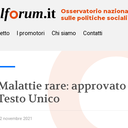
Osservatorio naziona
sulle politiche sociali
getto
I promotori
Chi siamo
Contatti
Malattie rare: approvato 
Testo Unico
2 novembre 2021