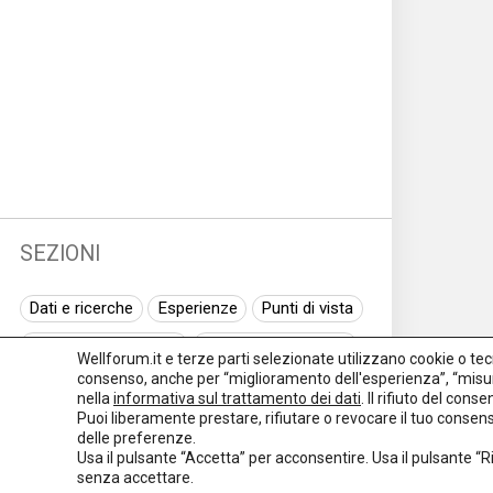
SEZIONI
Dati e ricerche
Esperienze
Punti di vista
Normativa nazionale
Normativa regionale
Wellforum.it e terze parti selezionate utilizzano cookie o tecno
consenso, anche per “miglioramento dell'esperienza”, “misur
Normativa europea
Rassegna normativa
nella
informativa sul trattamento dei dati
. Il rifiuto del con
Puoi liberamente prestare, rifiutare o revocare il tuo conse
I seminari di Welforum
Eventi
delle preferenze.
Usa il pulsante “Accetta” per acconsentire. Usa il pulsante “
Spazio ai promotori
senza accettare.