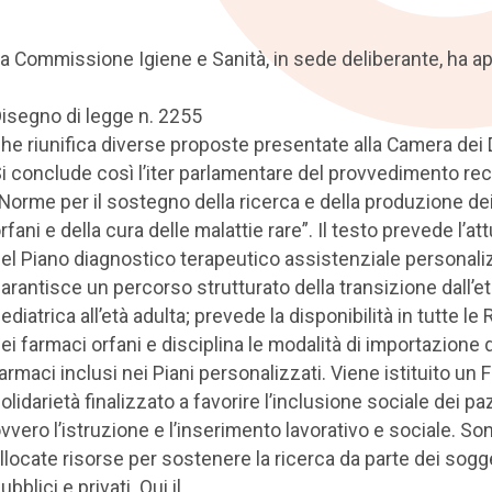
a Commissione Igiene e Sanità, in sede deliberante, ha a
isegno di legge n. 2255
he riunifica diverse proposte presentate alla Camera dei 
i conclude così l’iter parlamentare del provvedimento re
Norme per il sostegno della ricerca e della produzione de
rfani e della cura delle malattie rare”. Il testo prevede l’a
el Piano diagnostico terapeutico assistenziale personali
arantisce un percorso strutturato della transizione dall’e
ediatrica all’età adulta; prevede la disponibilità in tutte le 
ei farmaci orfani e disciplina le modalità di importazione d
armaci inclusi nei Piani personalizzati. Viene istituito un 
olidarietà finalizzato a favorire l’inclusione sociale dei paz
vvero l’istruzione e l’inserimento lavorativo e sociale. So
llocate risorse per sostenere la ricerca da parte dei sogg
ubblici e privati. Qui il