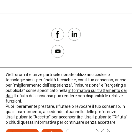
Wellforum.it e terze parti selezionate utilizzano cookie o
tecnologie simili per finalità tecniche e, con il tuo consenso, anche
Copyright 2017–2026
per “miglioramento dell'esperienza”, “misurazione” e “targeting e
pubblicità” come specificato nella
informativa sul trattamento dei
Privacy Policy
dati
. Il rifiuto del consenso può rendere non disponibili le relative
funzioni.
Impostazioni cookie
Puoi liberamente prestare, rifiutare o revocare il tuo consenso, in
qualsiasi momento, accedendo al pannello delle preferenze.
🌳
Credits:
LO Studio
Usa il pulsante “Accetta” per acconsentire. Usa il pulsante “Rifiuta”
o chiudi questa informativa per continuare senza accettare.