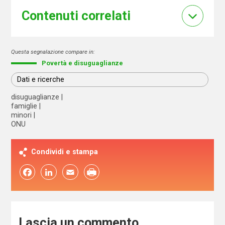
Contenuti correlati
Questa segnalazione compare in:
Povertà e disuguaglianze
Dati e ricerche
disuguaglianze
famiglie
minori
ONU
Condividi e stampa
Facebook
LinkedIn
Email
Lascia un commento