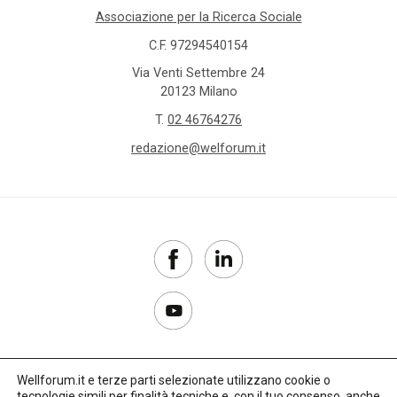
Associazione per la Ricerca Sociale
C.F. 97294540154
Via Venti Settembre 24
20123 Milano
T.
02 46764276
redazione@welforum.it
Wellforum.it e terze parti selezionate utilizzano cookie o
tecnologie simili per finalità tecniche e, con il tuo consenso, anche