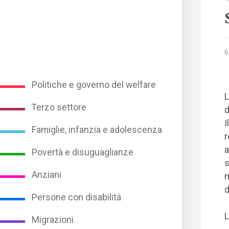
6
Politiche e governo del welfare
L
Terzo settore
d
I
Famiglie, infanzia e adolescenza
r
a
Povertà e disuguaglianze
s
Anziani
m
d
Persone con disabilità
L
Migrazioni