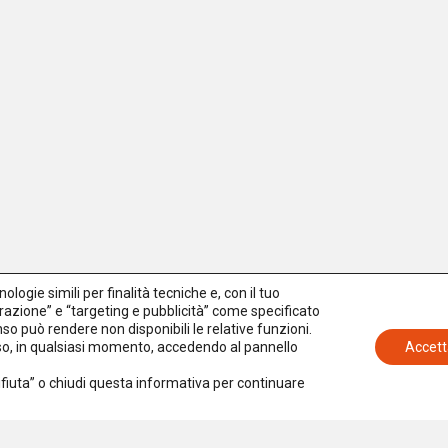
logie simili per finalità tecniche e, con il tuo
azione” e “targeting e pubblicità” come specificato
senso può rendere non disponibili le relative funzioni.
nso, in qualsiasi momento, accedendo al pannello
Accett
Rifiuta” o chiudi questa informativa per continuare