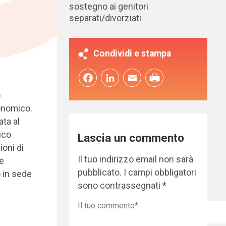
sostegno ai genitori
separati/divorziati
Condividi e stampa
Facebook
LinkedIn
Email
o
conomico.
ata al
ico
Lascia un commento
ioni di
Il tuo indirizzo email non sarà
e
pubblicato.
I campi obbligatori
 in sede
sono contrassegnati
*