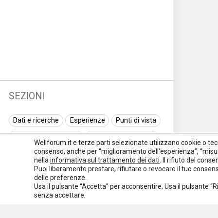
SEZIONI
Dati e ricerche
Esperienze
Punti di vista
Normativa nazionale
Normativa regionale
Wellforum.it e terze parti selezionate utilizzano cookie o tecno
consenso, anche per “miglioramento dell'esperienza”, “misur
Normativa europea
Rassegna normativa
nella
informativa sul trattamento dei dati
. Il rifiuto del con
Puoi liberamente prestare, rifiutare o revocare il tuo conse
I seminari di Welforum
Eventi
delle preferenze.
Usa il pulsante “Accetta” per acconsentire. Usa il pulsante “
Spazio ai promotori
senza accettare.