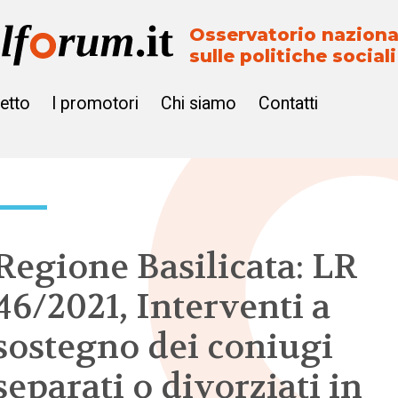
Osservatorio naziona
sulle politiche sociali
getto
I promotori
Chi siamo
Contatti
Regione Basilicata: LR
46/2021, Interventi a
sostegno dei coniugi
separati o divorziati in