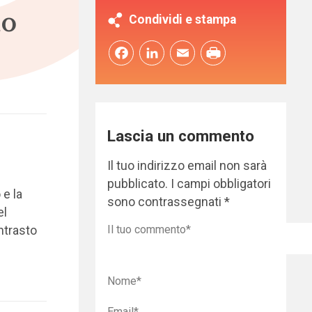
to
Condividi e stampa
Facebook
LinkedIn
Email
Lascia un commento
Il tuo indirizzo email non sarà
pubblicato.
I campi obbligatori
e la
sono contrassegnati
*
el
ntrasto