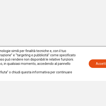
logie simili per finalità tecniche e, con il tuo
azione” e “targeting e pubblicità” come specificato
senso può rendere non disponibili le relative funzioni.
nso, in qualsiasi momento, accedendo al pannello
Accett
Rifiuta” o chiudi questa informativa per continuare
Iscriviti alla newsletter