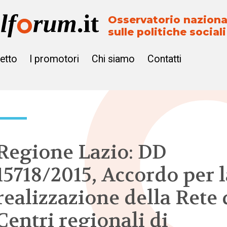
Osservatorio naziona
sulle politiche sociali
getto
I promotori
Chi siamo
Contatti
Regione Lazio: DD
15718/2015, Accordo per l
realizzazione della Rete 
Centri regionali di