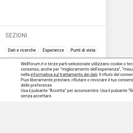
SEZIONI
Dati e ricerche
Esperienze
Punti di vista
Normativa nazionale
Normativa regionale
Wellforum.it e terze parti selezionate utilizzano cookie o tecno
consenso, anche per “miglioramento dell'esperienza”, “misur
Normativa europea
Rassegna normativa
nella
informativa sul trattamento dei dati
. Il rifiuto del con
Puoi liberamente prestare, rifiutare o revocare il tuo conse
I seminari di Welforum
Eventi
delle preferenze.
Usa il pulsante “Accetta” per acconsentire. Usa il pulsante “
Spazio ai promotori
senza accettare.