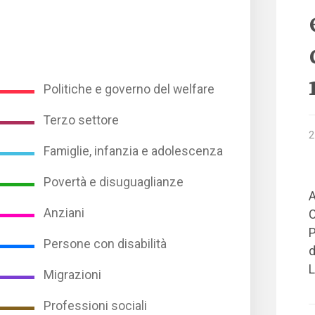
Politiche e governo del welfare
Terzo settore
2
Famiglie, infanzia e adolescenza
Povertà e disuguaglianze
A
Anziani
C
P
Persone con disabilità
d
L
Migrazioni
Professioni sociali