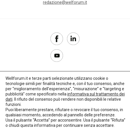
redazione@welforum.it
Wellforum.it e terze parti selezionate utilizzano cookie o
tecnologie simili per finalità tecniche e, con il tuo consenso, anche
Copyright 2017–2026
per “miglioramento dell'esperienza”, “misurazione” e “targeting e
pubblicità” come specificato nella
informativa sul trattamento dei
Privacy Policy
dati
. Il rifiuto del consenso può rendere non disponibili le relative
funzioni.
Impostazioni cookie
Puoi liberamente prestare, rifiutare o revocare il tuo consenso, in
qualsiasi momento, accedendo al pannello delle preferenze.
🌳
Credits:
LO Studio
Usa il pulsante “Accetta” per acconsentire. Usa il pulsante “Rifiuta”
o chiudi questa informativa per continuare senza accettare.