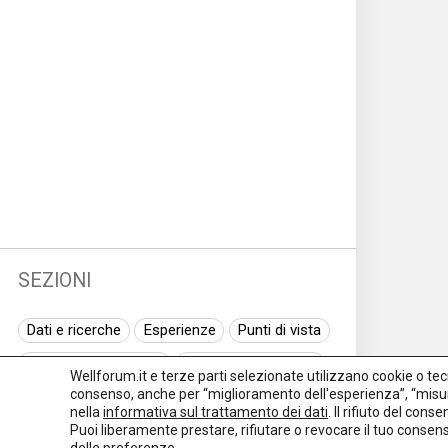
SEZIONI
Dati e ricerche
Esperienze
Punti di vista
Normativa nazionale
Normativa regionale
Wellforum.it e terze parti selezionate utilizzano cookie o tecno
consenso, anche per “miglioramento dell'esperienza”, “misur
Normativa europea
Rassegna normativa
nella
informativa sul trattamento dei dati
. Il rifiuto del con
Puoi liberamente prestare, rifiutare o revocare il tuo conse
I seminari di Welforum
Eventi