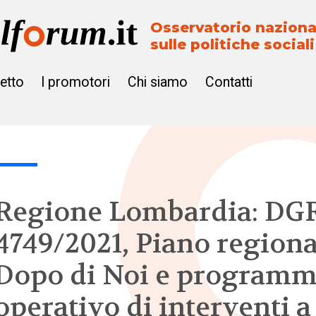
Osservatorio naziona
sulle politiche sociali
getto
I promotori
Chi siamo
Contatti
Regione Lombardia: DG
4749/2021, Piano regiona
Dopo di Noi e program
operativo di interventi a