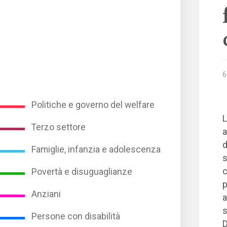
6
Politiche e governo del welfare
L
Terzo settore
a
d
Famiglie, infanzia e adolescenza
s
c
Povertà e disuguaglianze
p
Anziani
a
s
Persone con disabilità
D