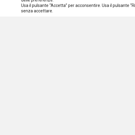
delle preferenze.
Usa il pulsante “Accetta” per acconsentire. Usa il pulsante “
Spazio ai promotori
senza accettare.
Assoc
C.F.
Osservatorio nazionale
sulle politiche sociali
Via 