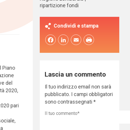
ripartizione fondi
Condividi e stampa
Facebook
LinkedIn
Email
l Piano
Lascia un commento
zazione
ve del
Il tuo indirizzo email non sarà
tà 2020,
pubblicato.
I campi obbligatori
sono contrassegnati
*
2020 pari
ociale,
la