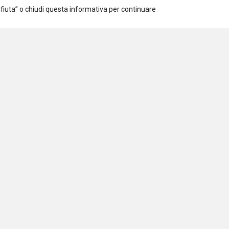
Rifiuta” o chiudi questa informativa per continuare
Iscriviti alla newsletter
Accetto la
Privacy Policy
iazione per la Ricerca Sociale
 97294540154
Venti Settembre 24