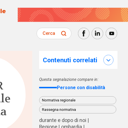
le
Cerca
Contenuti correlati
Questa segnalazione compare in:
R
Persone con disabilità
le
Normativa regionale
ma
Rassegna normativa
durante e dopo di noi
Regione Lombardia