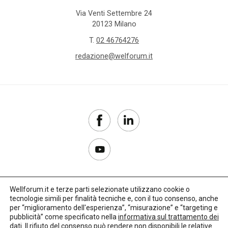
Via Venti Settembre 24
20123 Milano
T.
02 46764276
redazione@welforum.it
Wellforum.it e terze parti selezionate utilizzano cookie o
tecnologie simili per finalità tecniche e, con il tuo consenso, anche
Copyright 2017–2026
per “miglioramento dell'esperienza”, “misurazione” e “targeting e
pubblicità” come specificato nella
informativa sul trattamento dei
Privacy Policy
dati
. Il rifiuto del consenso può rendere non disponibili le relative