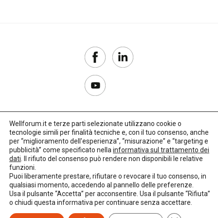
Wellforum.it e terze parti selezionate utilizzano cookie o
tecnologie simili per finalità tecniche e, con il tuo consenso, anche
Copyright 2017–2026
per “miglioramento dell'esperienza”, “misurazione” e “targeting e
pubblicità” come specificato nella
informativa sul trattamento dei
Privacy Policy
dati
. Il rifiuto del consenso può rendere non disponibili le relative
funzioni.
Impostazioni cookie
Puoi liberamente prestare, rifiutare o revocare il tuo consenso, in
qualsiasi momento, accedendo al pannello delle preferenze.
🌳
Credits:
LO Studio
Usa il pulsante “Accetta” per acconsentire. Usa il pulsante “Rifiuta”
o chiudi questa informativa per continuare senza accettare.