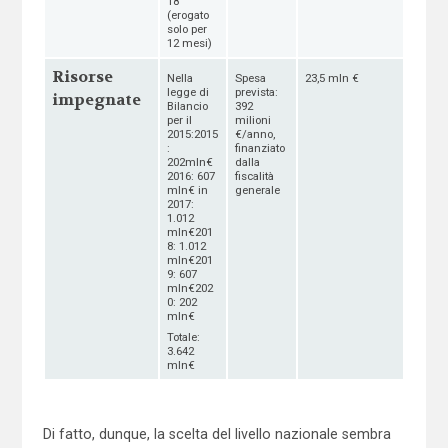
18
(erogato
solo per
12 mesi)
Risorse
Nella
Spesa
23,5 mln €
legge di
prevista:
impegnate
Bilancio
392
per il
milioni
2015:2015
€/anno,
:
finanziato
202mln€
dalla
2016: 607
fiscalità
mln€ in
generale
2017:
1.012
mln€201
8: 1.012
mln€201
9: 607
mln€202
0: 202
mln€
Totale:
3.642
mln€
Di fatto, dunque, la scelta del livello nazionale sembra