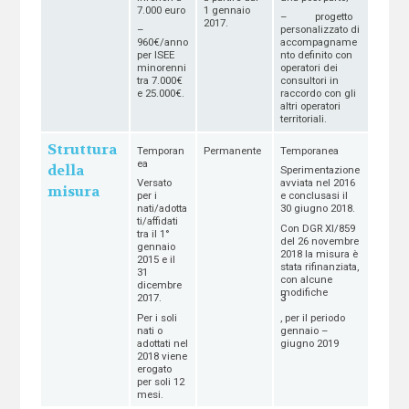
7.000 euro
1 gennaio
– progetto
2017.
–
personalizzato di
960€/anno
accompagname
per ISEE
nto definito con
minorenni
operatori dei
tra 7.000€
consultori in
e 25.000€.
raccordo con gli
altri operatori
territoriali.
Struttura
Temporan
Permanente
Temporanea
ea
della
Sperimentazione
Versato
avviata nel 2016
misura
per i
e conclusasi il
nati/adotta
30 giugno 2018.
ti/affidati
Con DGR XI/859
tra il 1°
del 26 novembre
gennaio
2018 la misura è
2015 e il
stata rifinanziata,
31
con alcune
dicembre
modifiche
3
2017.
Per i soli
, per il periodo
nati o
gennaio –
adottati nel
giugno 2019
2018 viene
erogato
per soli 12
mesi.