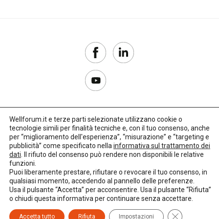
Wellforum.it e terze parti selezionate utilizzano cookie o
tecnologie simili per finalità tecniche e, con il tuo consenso, anche
Copyright 2017–2026
per “miglioramento dell'esperienza”, “misurazione” e “targeting e
pubblicità” come specificato nella
informativa sul trattamento dei
Privacy Policy
dati
. Il rifiuto del consenso può rendere non disponibili le relative
funzioni.
Impostazioni cookie
Puoi liberamente prestare, rifiutare o revocare il tuo consenso, in
qualsiasi momento, accedendo al pannello delle preferenze.
🌳
Credits:
LO Studio
Usa il pulsante “Accetta” per acconsentire. Usa il pulsante “Rifiuta”
o chiudi questa informativa per continuare senza accettare.
Close GDPR C
Accetta tutto
Rifiuta
Impostazioni