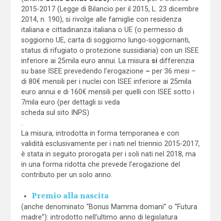
2015-2017 (Legge di Bilancio per il 2015, L. 23 dicembre
2014, n. 190), si rivolge alle famiglie con residenza
italiana e cittadinanza italiana o UE (o permesso di
soggiorno UE, carta di soggiorno lungo-soggiornanti,
status di rifugiato o protezione sussidiaria) con un ISEE
inferiore ai 25mila euro annui. La misura
si
differenzia
su base ISEE prevedendo l’erogazione
–
per 36 mesi –
di 80€ mensili per i nuclei con ISEE inferiore ai 25mila
euro annui e di 160€ mensili per quelli con ISEE sotto i
7mila euro (per dettagli si veda
scheda sul sito INPS)
.
La misura, introdotta in forma temporanea e con
validità esclusivamente per i nati nel triennio 2015-2017,
è stata in seguito prorogata per i soli nati nel 2018, ma
in una forma ridotta che prevede l’erogazione del
contributo per un solo anno.
Premio alla nascita
(anche denominato “Bonus Mamma domani” o “Futura
madre”): introdotto nell’ultimo anno di legislatura