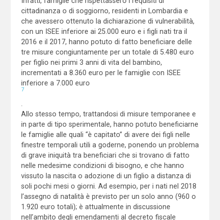
Infatti, famiglie che rispettassero i requisiti di
cittadinanza o di soggiorno, residenti in Lombardia e
che avessero ottenuto la dichiarazione di vulnerabilità,
con un ISEE inferiore ai 25.000 euro e i figli nati tra il
2016 e il 2017, hanno potuto di fatto beneficiare delle
tre misure congiuntamente per un totale di 5.480 euro
per figlio nei primi 3 anni di vita del bambino,
incrementati a 8.360 euro per le famiglie con ISEE
inferiore a 7.000 euro
7
.
Allo stesso tempo, trattandosi di misure temporanee e
in parte di tipo sperimentale, hanno potuto beneficiarne
le famiglie alle quali “è capitato” di avere dei figli nelle
finestre temporali utili a goderne, ponendo un problema
di grave iniquità tra beneficiari che si trovano di fatto
nelle medesime condizioni di bisogno, e che hanno
vissuto la nascita o adozione di un figlio a distanza di
soli pochi mesi o giorni. Ad esempio, per i nati nel 2018
l’assegno di natalità è previsto per un solo anno (960 o
1.920 euro totali); è attualmente in discussione
nell’ambito degli emendamenti al decreto fiscale