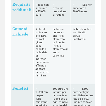
Requisiti
– ISEE non
–
– ISEE non
superiore
nessuna
superiore a
reddituali
a 25.000
limitazione
20.000 euro
euro
di reddito
Come si
Richiesta
Richiesta
Richiesta online
online su
online su
tramite sito
richiede
sito INPS,
sito INPS,
SIAGE
entro 90
attraverso
Lombardia
giorni
call center
dalla
INPS, o
nascita o
attraverso gli
dalla data
enti di
di
patronato.
ingresso
del minore
affidato o
adottato
nel nucleo
familiare.
Benefici
–
800 euro una
– 1.800
1.920€/an
tantum per
euro per figlio
no per
la nascita o
suddiviso in due
ISEE
l’adozione di
rate da € 900:
minorenni
ogni minore
una pre parto ed
inferiori a
a partire dal
una post parto;