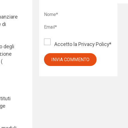
inanziare
 di
Accetto la
Privacy Policy
*
o degli
azione
 (
ituti
gge