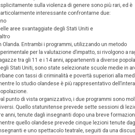
splicitamente sulla violenza di genere sono più rari, ed è
articolarmente interessante confrontarne due:
uno
elle aree svantaggiate degli Stati Uniti e
’altro
n Olanda. Entrambi i programmi, utilizzando un metodo
perimentale per la valutazione d’impatto, si rivolgono a ra
agazze tra gli 11 e i 14 anni, appartenenti a diverse popola
egli Stati Uniti, sono state selezionate scuole medie in a
rbane con tassi di criminalità e povertà superiori alla medi
entre lo studio olandese è più rappresentativo dell’intera
opolazione.
al punto di vista organizzativo, i due programmi sono mol
iversi. Quello statunitense prevede sette sessioni di lez
re anni, tenute dagli insegnanti dopo una breve formazion
entre quello olandese prevede cinque lezioni tenute dag
nsegnanti e uno spettacolo teatrale, seguiti da una discu