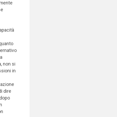
vamente
se
apacità
 quanto
ernativo
la
, non si
sioni in
tazione
i dire
 dopo
un
on