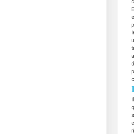
c
E
e
p
I
u
t
a
d
p
c
I
q
s
e
r