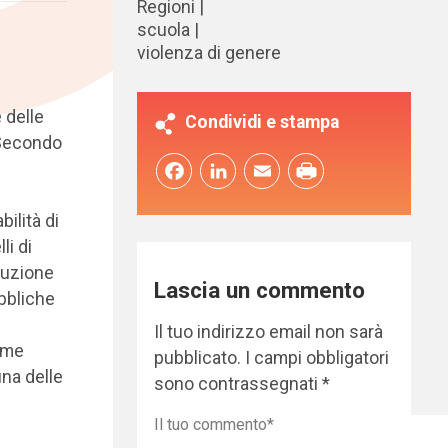
Regioni
scuola
violenza di genere
 delle
Condividi e stampa
 Secondo
Facebook
LinkedIn
Email
ilità di
li di
ruzione
Lascia un commento
bbliche
Il tuo indirizzo email non sarà
rme
pubblicato.
I campi obbligatori
una delle
sono contrassegnati
*