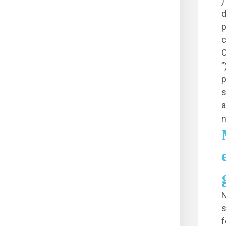
)
d
p
c
C
”
p
s
a
n
N
s
f