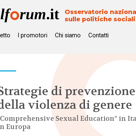
Osservatorio naziona
sulle politiche sociali
getto
I promotori
Chi siamo
Contatti
Strategie di prevenzione
della violenza di genere
“Comprehensive Sexual Education” in Ita
in Europa