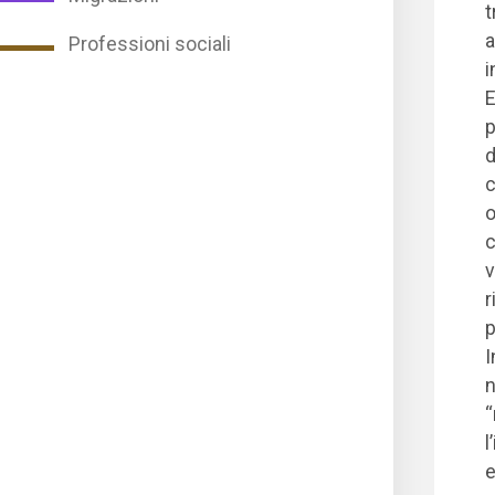
t
a
Professioni sociali
i
E
p
d
c
o
c
v
r
p
I
n
“
l
e