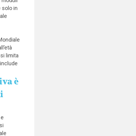
i moduli
 solo in
uale
 Mondiale
ll’età
si limita
 include
iva è
i
 e
si
ale