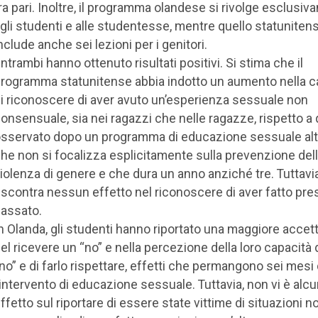
ra pari. Inoltre, il programma olandese si rivolge esclusi
gli studenti e alle studentesse, mentre quello statuniten
nclude anche sei lezioni per i genitori.
ntrambi hanno ottenuto risultati positivi. Si stima che il
rogramma statunitense abbia indotto un aumento nella c
i riconoscere di aver avuto un’esperienza sessuale non
onsensuale, sia nei ragazzi che nelle ragazze, rispetto a
sservato dopo un programma di educazione sessuale alt
he non si focalizza esplicitamente sulla prevenzione del
iolenza di genere e che dura un anno anziché tre. Tuttavia
iscontra nessun effetto nel riconoscere di aver fatto pres
assato.
n Olanda, gli studenti hanno riportato una maggiore accet
el ricevere un “no” e nella percezione della loro capacità d
no” e di farlo rispettare, effetti che permangono sei mesi
’intervento di educazione sessuale. Tuttavia, non vi è alc
ffetto sul riportare di essere state vittime di situazioni n