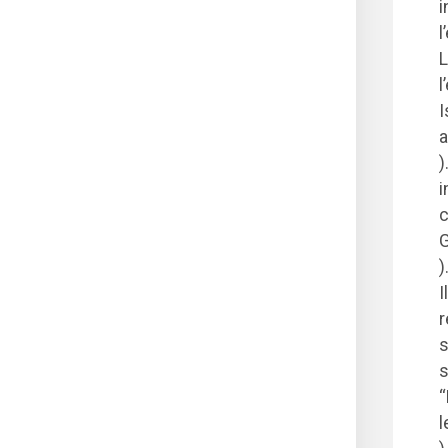
i
l
L
l
I
a
)
i
c
)
Il
r
s
s
“
l