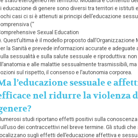
 è stato eterogeneo nel territorio. Modalità e contenuti de
i educazione di genere sono diversi tra territori e istituti e
ochi casi ci si è attenuti ai principi dell‘educazione sess
omprensiva (“
omprehensive Sexual Education
). Quest’ultima è il modello proposto dall’Organizzazione
er la Sanità e prevede informazioni accurate e adeguate a
ulla sessualità e sulla salute sessuale e riproduttiva: non 
ll’anatomia e alle malattie sessualmente trasmissibili, ma
ozioni sul rispetto, il consenso e l’autonomia corporea.
Ma l’educazione sessuale e affett
efficace nel ridurre la violenza d
genere?
umerosi studi riportano effetti positivi sulla conoscenza
ull’uso dei contraccettivi nel breve termine. Gli studi che 
ocalizzano sugli effetti dell’educazione affettiva e sessu