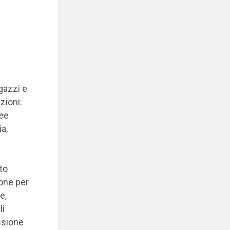
gazzi e
zioni:
ree
a,
to
ione per
e,
li
ssione