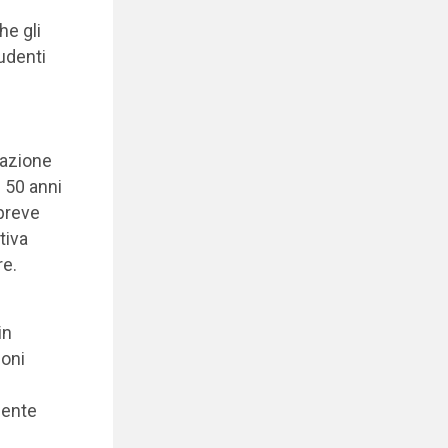
he gli
udenti
pazione
e 50 anni
 breve
tiva
re.
in
ioni
cente