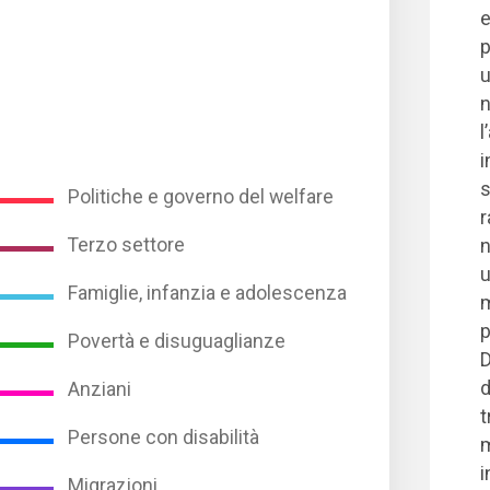
e
p
n
l
i
s
Politiche e governo del welfare
r
Terzo settore
n
u
Famiglie, infanzia e adolescenza
m
p
Povertà e disuguaglianze
D
d
Anziani
t
Persone con disabilità
m
i
Migrazioni