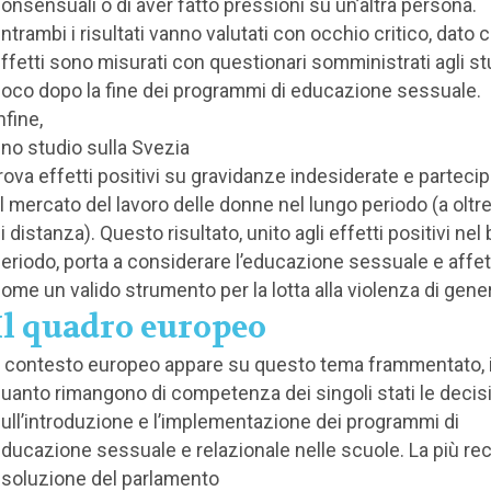
onsensuali o di aver fatto pressioni su un’altra persona.
ntrambi i risultati vanno valutati con occhio critico, dato c
ffetti sono misurati con questionari somministrati agli st
oco dopo la fine dei programmi di educazione sessuale.
nfine,
no studio sulla Svezia
rova effetti positivi su gravidanze indesiderate e parteci
l mercato del lavoro delle donne nel lungo periodo (a oltr
i distanza). Questo risultato, unito agli effetti positivi nel
eriodo, porta a considerare l’educazione sessuale e affet
ome un valido strumento per la lotta alla violenza di gene
Il quadro europeo
l contesto europeo appare su questo tema frammentato, 
uanto rimangono di competenza dei singoli stati le decis
ull’introduzione e l’implementazione dei programmi di
ducazione sessuale e relazionale nelle scuole. La più re
isoluzione del parlamento