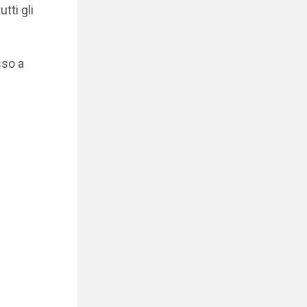
tti gli
sso a