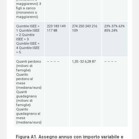
maggiorenni) 3
figli a carico
(minorenni o
maggiorenni)
Quintile ISEE =
223 183 149
274 250 243 216
23%
37%
63%
1 Quintile ISEE
117 88
109
85%
24%
= 2 Quintile
ISEE = 3
Quintile ISEE =
4 Quintile ISEE
= 5
Quanti perdono
– – – –
1,35 -32 6,28 87
– – – –
(milioni di
famiglie)
Quanto
perdono al
mese
(mediana/euro)
Quanti
guadagnano
(milioni di
famiglie)
Quanto
guadagnano al
mese
(mediana/euro)
F
igura A1. Assegno annuo con importo variabile e