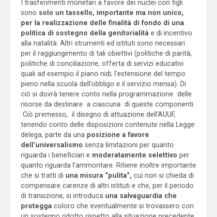
I trasferimenti monetari a favore dei nuclei con figli
sono
solo un tassello, importante ma non unico,
per la realizzazione delle finalità di fondo di una
politica di sostegno della genitorialità
e di incentivo
alla natalità. Altri strumenti ed istituti sono necessari
per il raggiungimento di tali obiettivi (politiche di parità,
politiche di conciliazione, offerta di servizi educativi
quali ad esempio il piano nidi; l’estensione del tempo
pieno nella scuola dell’obbligo e il servizio mensa). Di
ciò si dovrà tenere conto nella programmazione delle
risorse da destinare a ciascuna di queste componenti.
Ciò premesso, il disegno di attuazione dell’AUUF,
tenendo conto delle disposizioni contenute nella Legge
delega, parte da una
posizione a favore
dell’universalismo
senza limitazioni per quanto
riguarda i beneficiari e
moderatamente selettivo
per
quanto riguarda l’ammontare. Ritiene inoltre importante
che si tratti di
una misura “pulita”,
cui non si chieda di
compensare carenze di altri istituti e che, per il periodo
di transizione, si introduca
una salvaguardia che
protegga
coloro che eventualmente si trovassero con
un sostegno ridotto rispetto alla situazione precedente.