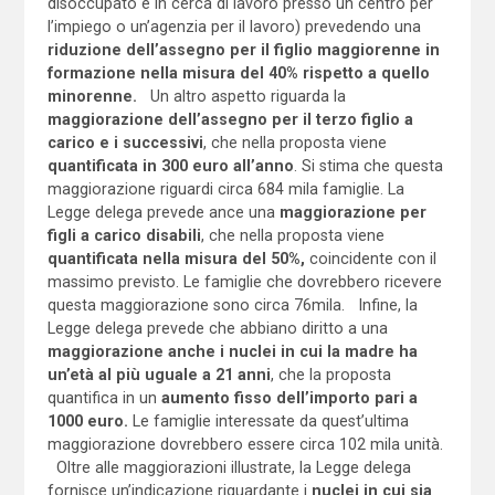
disoccupato e in cerca di lavoro presso un centro per
l’impiego o un’agenzia per il lavoro) prevedendo una
riduzione dell’assegno per il figlio maggiorenne in
formazione nella misura del 40% rispetto a quello
minorenne.
Un altro aspetto riguarda la
maggiorazione dell’assegno per il terzo figlio a
carico e i successivi
, che nella proposta viene
quantificata in 300 euro all’anno
. Si stima che questa
maggiorazione riguardi circa 684 mila famiglie. La
Legge delega prevede ance una
maggiorazione per
figli a carico disabili
, che nella proposta viene
quantificata nella misura del 50%,
coincidente con il
massimo previsto. Le famiglie che dovrebbero ricevere
questa maggiorazione sono circa 76mila. Infine, la
Legge delega prevede che abbiano diritto a una
maggiorazione anche i nuclei in cui la madre ha
un’età al più uguale a 21 anni
, che la proposta
quantifica in un
aumento fisso dell’importo pari a
1000 euro.
Le famiglie interessate da quest’ultima
maggiorazione dovrebbero essere circa 102 mila unità.
Oltre alle maggiorazioni illustrate, la Legge delega
fornisce un’indicazione riguardante i
nuclei in cui sia