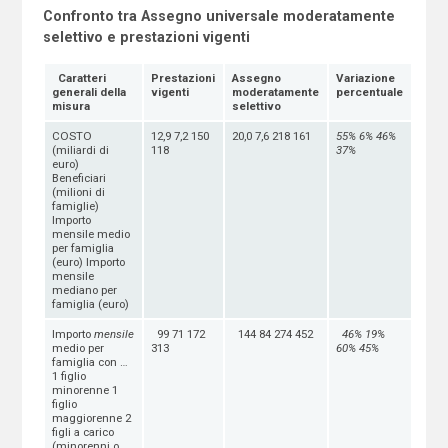
Confronto tra Assegno universale moderatamente
selettivo e prestazioni vigenti
C
aratteri
Prestazioni
Assegno
V
ariazione
generali della
vigenti
moderatamente
percentuale
misura
selettivo
COSTO
12,9 7,2 150
20,0 7,6 218 161
55%
6%
46%
(miliardi di
118
37%
euro)
Beneficiari
(milioni di
famiglie)
Importo
mensile medio
per famiglia
(euro) Importo
mensile
mediano per
famiglia (euro)
Importo
mensile
99 71 172
144 84 274 452
46%
19%
medio per
313
60%
45%
famiglia con …
1 figlio
minorenne 1
figlio
maggiorenne 2
figli a carico
(minorenni o