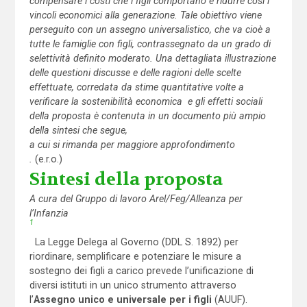
compensare i costi che i figli comportano e ridurre così i
vincoli economici alla generazione. Tale obiettivo viene
perseguito con un assegno universalistico, che va cioè a
tutte le famiglie con figli, contrassegnato da un grado di
selettività definito moderato. Una dettagliata illustrazione
delle questioni discusse e delle ragioni delle scelte
effettuate, corredata da stime quantitative volte a
verificare la sostenibilità economica e gli effetti sociali
della proposta è contenuta in un documento più ampio
della sintesi che segue,
a cui si rimanda per maggiore approfondimento
.
(e.r.o.)
Sintesi della proposta
A cura del Gruppo di lavoro Arel/Feg/Alleanza per
l’Infanzia
1
La Legge Delega al Governo (DDL S. 1892) per
riordinare, semplificare e potenziare le misure a
sostegno dei figli a carico prevede l’unificazione di
diversi istituti in un unico strumento attraverso
l’
Assegno unico e universale per i figli
(AUUF).