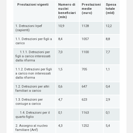
Prestazioni vigenti
N
umero di
Prestazioni
Spesa
nuclei
medie
totale
beneficiari
(euro)
(mld)
(mln)
1. Detrazioni Irpef
10,9
1128
12,2
(capienti)
1.1. Detrazioni per figli a
8,4
1057
8,8
carico
1.1.1. Detrazioni per
7,0
1100
7,7
figli a carico interessati
dalla riforma
1.1.2. Detrazioni per figli
1,5
705
1,1
a carico non interessati
dalla riforma
1.2. Detrazioni per altri
0,6
647
0,4
familiari a carico
1.3. Detrazioni per
4,7
623
2,9
coniuge a carico
1.4. Detrazioni per il
0,1
1163
0,1
quarto figlio
2. Assegno al nucleo
4,3
1252
5,4
familiare (Anf)