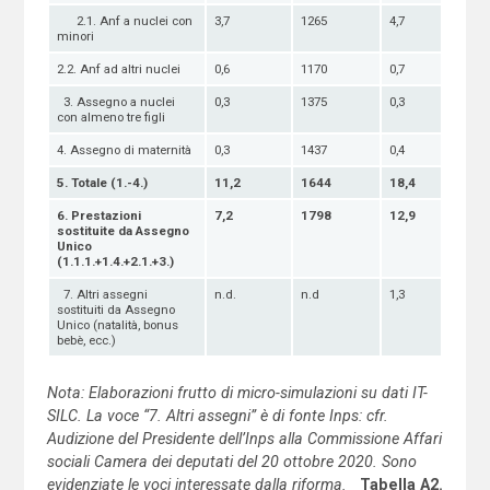
2.1. Anf a nuclei con
3,7
1265
4,7
minori
2.2. Anf ad altri nuclei
0,6
1170
0,7
3. Assegno a nuclei
0,3
1375
0,3
con almeno tre figli
4. Assegno di maternità
0,3
1437
0,4
5. Totale (1.-4.)
11,2
1644
1
8,4
6. Prestazioni
7
,2
1798
1
2,9
sostituite da Assegno
Unico
(1.1.1.+1.4.+2.1.+3.)
7. Altri assegni
n.d.
n.d
1,3
sostituiti da Assegno
Unico (natalità, bonus
bebè, ecc.)
Nota: Elaborazioni frutto di micro-simulazioni su dati IT-
SILC. La voce “7. Altri assegni” è di fonte Inps: cfr.
Audizione del Presidente dell’Inps alla Commissione Affari
sociali Camera dei deputati del 20 ottobre 2020. Sono
evidenziate le voci interessate dalla riforma.
T
a
bella A2.