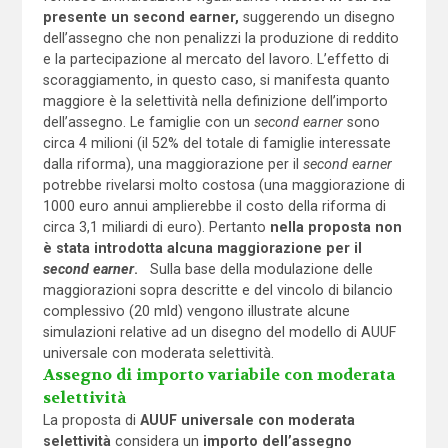
presente un
second earner,
suggerendo un disegno
dell’assegno che non penalizzi la produzione di reddito
e la partecipazione al mercato del lavoro. L’effetto di
scoraggiamento, in questo caso, si manifesta quanto
maggiore è la selettività nella definizione dell’importo
dell’assegno. Le famiglie con un
second earner
sono
circa 4 milioni (il 52% del totale di famiglie interessate
dalla riforma), una maggiorazione per il
second
earner
potrebbe rivelarsi molto costosa (una maggiorazione di
1000 euro annui amplierebbe il costo della riforma di
circa 3,1 miliardi di euro). Pertanto
nella proposta
n
on
è stata introdotta alcuna maggiorazione per il
second
earner
.
Sulla base della modulazione delle
maggiorazioni sopra descritte e del vincolo di bilancio
complessivo (20 mld) vengono illustrate alcune
simulazioni relative ad un disegno del modello di AUUF
universale con moderata selettività.
Assegno di importo variabile con moderata
selettività
La proposta di
AUUF universale con moderata
selettività
considera un
importo dell’assegno