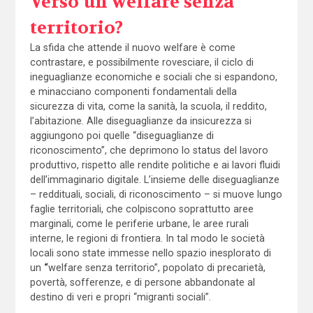
Verso un welfare senza
territorio?
La sfida che attende il nuovo welfare è come
contrastare, e possibilmente rovesciare, il ciclo di
ineguaglianze economiche e sociali che si espandono,
e minacciano componenti fondamentali della
sicurezza di vita, come la sanità, la scuola, il reddito,
l’abitazione. Alle diseguaglianze da insicurezza si
aggiungono poi quelle “diseguaglianze di
riconoscimento”, che deprimono lo status del lavoro
produttivo, rispetto alle rendite politiche e ai lavori fluidi
dell’immaginario digitale. L’insieme delle diseguaglianze
– reddituali, sociali, di riconoscimento – si muove lungo
faglie territoriali, che colpiscono soprattutto aree
marginali, come le periferie urbane, le aree rurali
interne, le regioni di frontiera. In tal modo le società
locali sono state immesse nello spazio inesplorato di
un
“
welfare senza territorio”, popolato di precarietà,
povertà, sofferenze, e di persone abbandonate al
destino di veri e propri “migranti sociali”.