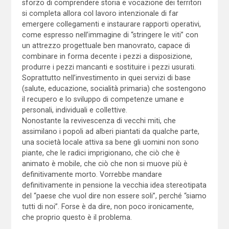
sforzo di comprendere storia e vocazione dei territori
si completa allora col lavoro intenzionale di far
emergere collegamenti e instaurare rapporti operativi,
come espresso nell’immagine di “stringere le viti” con
un attrezzo progettuale ben manovrato, capace di
combinare in forma decente i pezzi a disposizione,
produrre i pezzi mancanti e sostituire i pezzi usurati.
Soprattutto nell’investimento in quei servizi di base
(salute, educazione, socialità primaria) che sostengono
il recupero e lo sviluppo di competenze umane e
personali, individuali e collettive.
Nonostante la revivescenza di vecchi miti, che
assimilano i popoli ad alberi piantati da qualche parte,
una società locale attiva sa bene gli uomini non sono
piante, che le radici imprigionano, che ciò che è
animato è mobile, che ciò che non si muove più è
definitivamente morto. Vorrebbe mandare
definitivamente in pensione la vecchia idea stereotipata
del “paese che vuol dire non essere soli”, perché “siamo
tutti di noi”. Forse è da dire, non poco ironicamente,
che proprio questo è il problema.