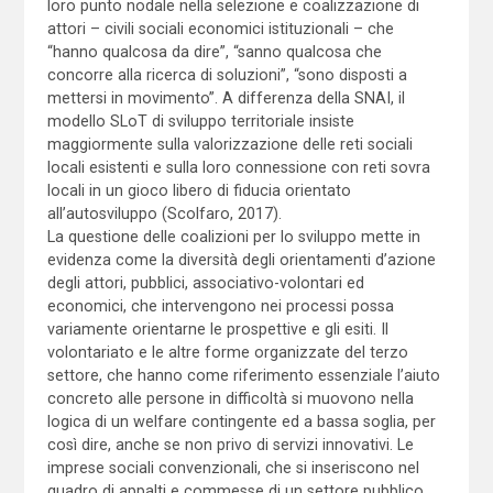
loro punto nodale nella selezione e coalizzazione di
attori – civili sociali economici istituzionali – che
“hanno qualcosa da dire”, “sanno qualcosa che
concorre alla ricerca di soluzioni”, “sono disposti a
mettersi in movimento”. A differenza della SNAI, il
modello SLoT di sviluppo territoriale insiste
maggiormente sulla valorizzazione delle reti sociali
locali esistenti e sulla loro connessione con reti sovra
locali in un gioco libero di fiducia orientato
all’autosviluppo (Scolfaro, 2017).
La questione delle coalizioni per lo sviluppo mette in
evidenza come la diversità degli orientamenti d’azione
degli attori, pubblici, associativo-volontari ed
economici, che intervengono nei processi possa
variamente orientarne le prospettive e gli esiti. Il
volontariato e le altre forme organizzate del terzo
settore, che hanno come riferimento essenziale l’aiuto
concreto alle persone in difficoltà si muovono nella
logica di un welfare contingente ed a bassa soglia, per
così dire, anche se non privo di servizi innovativi. Le
imprese sociali convenzionali, che si inseriscono nel
quadro di appalti e commesse di un settore pubblico