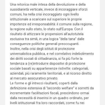
Una retorica male intesa della devoluzione e della
sussidiarietà verticale, invece di incoraggiare sforzi
comuni, ha nella crisi incoraggiato ogni livello
istituzionale a scaricare sul superiore le proprie
impotenze ed irresponsabilità: il comune sulla regione,
la regione sullo stato, lo stato sull’Europa. Con il
risultato di attizzare le propensioni all’autotutela
esclusiva tra simili, in una logica “della tana” dalle
conseguenze politiche generali preoccupanti.
Inoltre, nella crisi degli istituti di protezione
universalistica pubblica, e nel correlativo indebolimento
dei diritti sociali di cittadinanza, si fa più forte la
tendenza a (re)introdurre dispositivi di protezione
sociale basati su appartenenze ristrette: categoriali,
aziendali, più raramente territoriali, e al ricorso diretto
al mercato assicurativo privato.
Le forme e gli intrecci risultanti, coperti dalla
definizione estensiva di “secondo welfare” e sorretti da
incrementate facilitazioni fiscali, prescindono ormai
dalla necessità di inserirsi in un quadro ordinato, per
livelli istituzionali fra loro raccordati, come fu nei