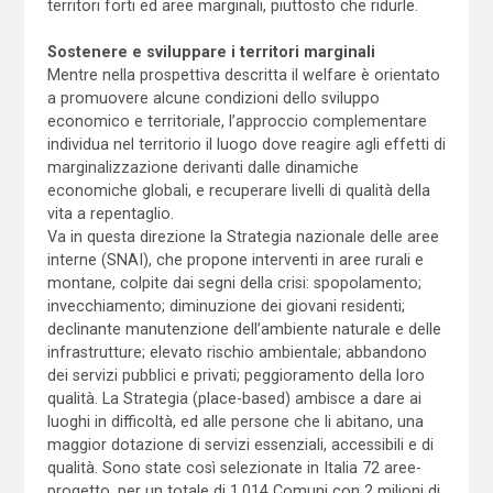
territori forti ed aree marginali, piuttosto che ridurle.
Sostenere e sviluppare i territori marginali
Mentre nella prospettiva descritta il welfare è orientato
a promuovere alcune condizioni dello sviluppo
economico e territoriale, l’approccio complementare
individua nel territorio il luogo dove reagire agli effetti di
marginalizzazione derivanti dalle dinamiche
economiche globali, e recuperare livelli di qualità della
vita a repentaglio.
Va in questa direzione la Strategia nazionale delle aree
interne (SNAI), che propone interventi in aree rurali e
montane, colpite dai segni della crisi: spopolamento;
invecchiamento; diminuzione dei giovani residenti;
declinante manutenzione dell’ambiente naturale e delle
infrastrutture; elevato rischio ambientale; abbandono
dei servizi pubblici e privati; peggioramento della loro
qualità. La Strategia (place-based) ambisce a dare ai
luoghi in difficoltà, ed alle persone che li abitano, una
maggior dotazione di servizi essenziali, accessibili e di
qualità. Sono state così selezionate in Italia 72 aree-
progetto, per un totale di 1.014 Comuni con 2 milioni di